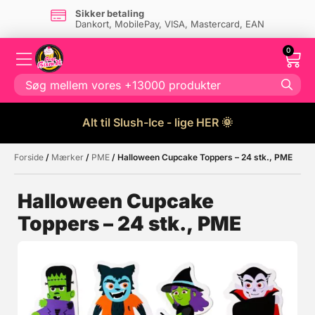
Sikker betaling
Dankort, MobilePay, VISA, Mastercard, EAN
0
Alt til Slush-Ice - lige HER 🌞
Forside
/
Mærker
/
PME
/ Halloween Cupcake Toppers – 24 stk., PME
Måske kunne nogle af disse
☓
produkter have din interesse?
Halloween Cupcake
Toppers – 24 stk., PME