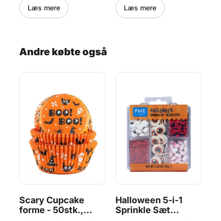
at
Læs mere
Læs mere
 gør
 i
mt
Andre købte også
ekte
Scary Cupcake
Halloween 5-i-1
Ha
6
forme - 50stk.,
Sprinkle Sæt
Sp
House of Marie
Bloody Eyes - 67g,
W