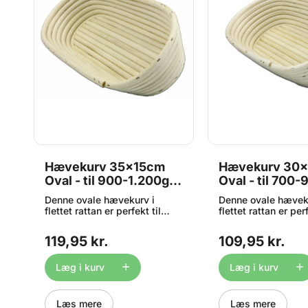
e
Hævekurv 35x15cm
Hævekurv 30
Oval - til 900-1.200g
Oval - til 700
dej, Rattan
dej, Rattan
Denne ovale hævekurv i
Denne ovale hævek
flettet rattan er perfekt til
flettet rattan er perf
hævning af dej. Hævekurven
hævning af dej. H
giver brødet støtte og form
giver brødet støtte
119,95 kr.
109,95 kr.
under hævningen og
under hævningen o
er
efterlader det smukke,
efterlader det smuk
karakteristiske mønster, som
karakteristiske mø
Læg i kurv
Læg i kurv
kendetegner et rigtigt
kendetegner et rigt
håndværksbrød. Fordele ved
håndværksbrød. Fo
in
hævekurve: Giver brødet en
hævekurve: Giver b
Læs mere
Læs mere