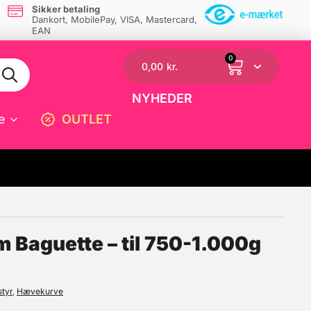
Sikker betaling
Dankort, MobilePay, VISA, Mastercard,
EAN
0
0,00
kr.
NYHEDER
e
OUTLET
☓
Baguette – til 750-1.000g
styr
,
Hævekurve