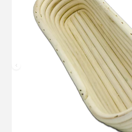
BageBixen.dk XL Skrabeblad - 20cm
Ekstra stort skabeblad, som er meget velegnet til at skrabe skå
skrabe chokoladeforme rene med. Måler ca. 20x15cm. Tåler opva
Bolsjespartel.
10,00 kr.
19,95 kr.
Læg i kurv