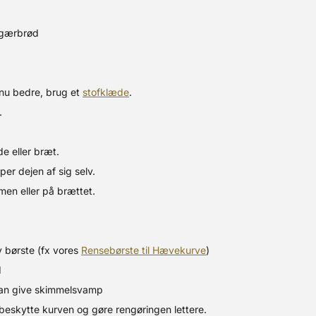
 gærbrød
dnu bedre, brug et
stofklæde
.
.
e eller bræt.
per dejen af sig selv.
rmen eller på brættet.
v børste (fx vores
Rensebørste til Hævekurve
)
d
kan give skimmelsvamp
beskytte kurven og gøre rengøringen lettere.