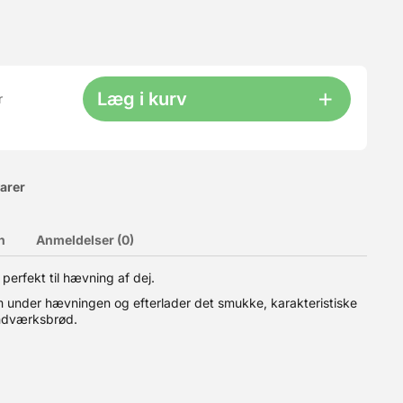
Læg i kurv
r
varer
n
Anmeldelser (0)
re former for skrabeopgaver - brug fx den flade side til at
perfekt til hævning af dej.
rbejdstemperatur er 100° C. Brug i stedet vores Silikone
 under hævningen og efterlader det smukke, karakteristiske
åndværksbrød.