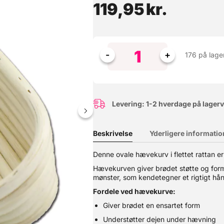
119,95
kr.
176 på lage
Levering: 1-2 hverdage på lager
Beskrivelse
Yderligere informatio
le rene for mousse, creme, dej og meget mere. Også god til alle and
Denne ovale hævekurv i flettet rattan er 
skemaskine. Kan ikke bruges til bolsjefremstilling, da maksimum a
Hævekurven giver brødet støtte og form
mønster, som kendetegner et rigtigt h
Fordele ved hævekurve:
Giver brødet en ensartet form
Understøtter dejen under hævning