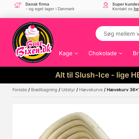
Dansk firma
Super kundes
- og eget lager i Danmark
Kontakt os
he
Kage
Chokolade
Br
Alt til Slush-Ice - lige 
Forside
/
Brødbagning
/
Udstyr
/
Hævekurve
/ Hævekurv 36x11
Måske kunne nogle af disse produkter hav
Tilbud