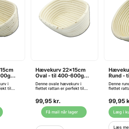
x15cm
Hævekurv 22x15cm
Hæveku
-900g
Oval - til 400-600g
Rund - t
dej, Rattan
dej, Rat
urv i
Denne ovale hævekurv i
Denne run
ekt til
flettet rattan er perfekt til
flettet ratt
ævekurven
hævning af dej. Hævekurven
hævning a
 og form
giver brødet støtte og form
giver brød
99,95 kr.
99,95 k
g
under hævningen og
under hæv
ke,
efterlader det smukke,
efterlader
nster, som
karakteristiske mønster, som
karakteris
Få mail når lager
Læg i k
igt
kendetegner et rigtigt
kendetegne
rdele ved
håndværksbrød. Fordele ved
håndværks
rødet en
hævekurve: Giver brødet en
hævekurve:
Læs me