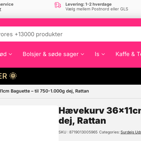
ervice
Levering: 1-2 hverdage
r
Vælg mellem Postnord eller GLS
ød
Bolsjer & søde sager
Is
Kaffe & T
HER 🌞
cm Baguette – til 750-1.000g dej, Rattan
e din interesse?
Hævekurv 36x11cm 
dej, Rattan
SKU
8719013005965
Categories
Surdejs Ud