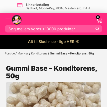
Sikker betaling
Dankort, MobilePay, VISA, Mastercard, EAN
0
Alt til Slush-Ice - lige HER 🌞
Forside
/
Mærker
/
Konditorens
/ Gummi Base – Konditorens, 50g
Måske kunne nogle af disse
☓
produkter have din interesse?
Gummi Base – Konditorens,
50g