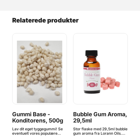
Relaterede produkter
0 g
Gummi Base -
Bubble Gum Aroma,
B
Konditorens, 500g
29,5ml
3
Lav dit eget tyggegummi! Se
Stor flaske med 29,5ml bubble
Aro
eventuelt vores populære
gum aroma fra Lorann Oils.
4 g
ne
Tyggegummi Startpakke, så
Aromaer fra LorAnn Oils er 3-
alm