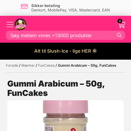
Sikker betaling
Dankort, MobilePay, VISA, Mastercard, EAN
0
Alt til Slush-Ice - lige HER 🌞
Forside
/
Mærker
/
FunCakes
/ Gummi Arabicum – 50g, FunCakes
Måske kunne nogle af disse
☓
produkter have din interesse?
Gummi Arabicum – 50g,
FunCakes