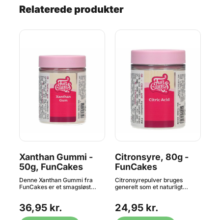
Relaterede produkter
Xanthan Gummi -
Citronsyre, 80g -
Ag
50g, FunCakes
FunCakes
F
ma.
Denne Xanthan Gummi fra
Citronsyrepulver bruges
Aga
 i:
FunCakes er et smagsløst
generelt som et naturligt
veg
er,
fiberrigt fortyknings- og
konserveringsmiddel i
als
an
stabiliseringsmiddel fremstillet
fødevarer og som
bru
36,95 kr.
24,95 kr.
3
af forgæret sukkerarter.
syrningsmiddel i drikkevarer. I
gel
Xanthan Gummi, som er
bagning bruges det ofte som
gel