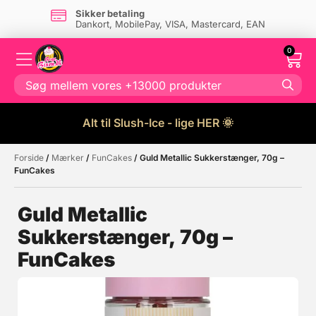
Sikker betaling
Dankort, MobilePay, VISA, Mastercard, EAN
0
Alt til Slush-Ice - lige HER 🌞
Forside
/
Mærker
/
FunCakes
/ Guld Metallic Sukkerstænger, 70g –
Måske kunne nogle af disse
☓
FunCakes
produkter have din interesse?
Guld Metallic
Sukkerstænger, 70g –
FunCakes