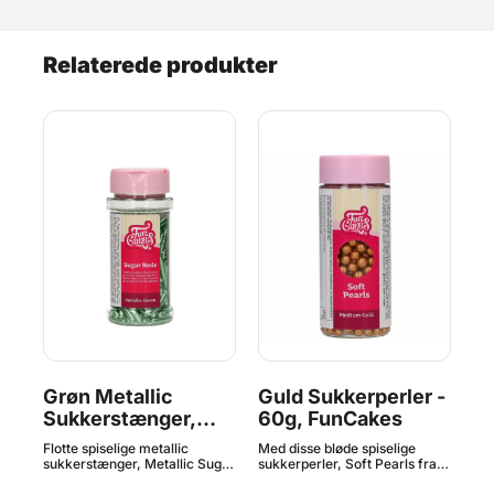
Relaterede produkter
r
Grøn Metallic
Guld Sukkerperler -
Gu
,
Sukkerstænger,
60g, FunCakes
S
70g - FunCakes
8
Flotte spiselige metallic
Med disse bløde spiselige
Flo
sukkerstænger, Metallic Sugar
sukkerperler, Soft Pearls fra
suk
Rods XL Green fra FunCakes,
FunCakes, er der mange
Met