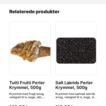
Relaterede produkter
r
Tutti Frutti Perler
Salt Lakrids Perler
Ku
Krymmel, 500g
Krymmel, 500g
K
ds
Krymmel med frugt smag,
Krymmel med salmiak lakrids
Kla
slik
velegnet til is, kage, slik,
smag, velegnet til is, kage, slik
vel
romkugler og meget mere.
og meget mere. Den gode
rom
Den gode kvalitet som du
kvalitet som du kender fra
Den