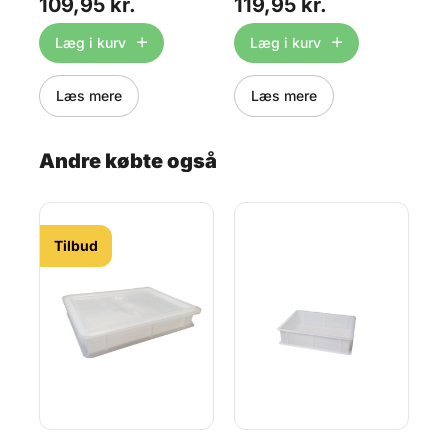
109,95 kr.
119,95 kr.
kender fra ishuset. Indeholder
ishuset. Indeholder 500g
ken
199
500g
1.
tiv
Læg i kurv
Læg i kurv
smu
Læs mere
Læs mere
Andre købte også
Tilbud