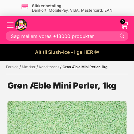
Sikker betaling
Dankort, MobilePay, VISA, Mastercard, EAN
0
Alt til Slush-Ice - lige HER 🌞
Forside
/
Mærker
/
Konditorens
/ Grøn Æble Mini Perler, 1kg
Måske kunne nogle af disse
☓
produkter have din interesse?
Grøn Æble Mini Perler, 1kg