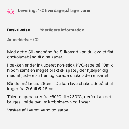
Levering: 1-2 hverdage på lagervarer
Beskrivelse
Yderligere information
Anmeldelser (0)
Med dette Silikonebånd fra Silikomart kan du lave et fint
chokoladebånd til dine kager.
I pakken er der inkluderet non-stick PVC-tape på 10m x
h 5cm samt en meget praktisk spatel, der hjælper dig
med at justere striben og sprede chokoladen ensartet.
Båndet måler ca. 26cm – Du kan lave chokoladebånd til
kager fra Ø 6 til Ø 26cm.
Tåler temperaturer fra -60°C til +230°C, derfor kan det
bruges i både ovn, mikrobølgeovn og fryser.
Vaskes af i varmt vand og sæbe.