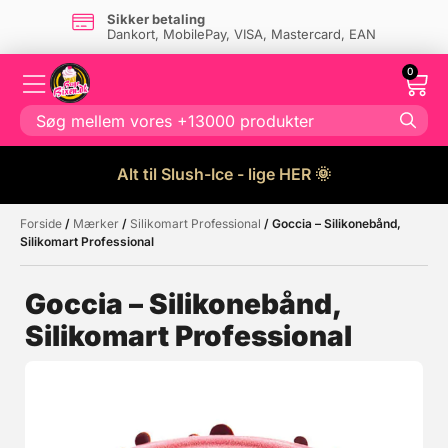
Sikker betaling
Dankort, MobilePay, VISA, Mastercard, EAN
0
Alt til Slush-Ice - lige HER 🌞
Forside
/
Mærker
/
Silikomart Professional
/ Goccia – Silikonebånd,
Måske kunne nogle af disse
☓
Silikomart Professional
produkter have din interesse?
Goccia – Silikonebånd,
Silikomart Professional