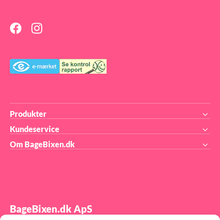
sprøjteposer - engangs, stof
v!
og silikone. Tyl og sprøjtepose
medfølger ikke.
---
---
---
den
at
re
gt
.
t
Produkter
Kundeservice
Om BageBixen.dk
BageBixen.dk ApS