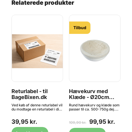
Relaterede produkter
Tilbud
t
Returlabel - til
Hævekurv med
Fy
BageBixen.dk
Klæde - Ø20cm
og
Rund, Rattan
sa
Ved køb af denne returlabel vil
Rund hævekurv og klæde som
Flo
du modtage en returlabel i din
passer til ca. 500-750g dej.
ops
mail. Labelen skal printes ud
Gør brødbagningen endnu
Kir
og du kan efterfølgende nemt
nemmere og mere
Th
39,95 kr.
99,95 kr.
2
ede
indlevere din returpakke til os
professionel med dette
ops
109,90 kr.
(BageBixen.dk) fra Danmark..
praktiske sæt, der indeholder
Thu
Bemærk venligst, at vi ikke
både en håndlavet rund
det