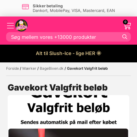
Sikker betaling
Dankort, MobilePay, VISA, Mastercard, EAN
0
Alt til Slush-Ice - lige HER 🌞
Forside
/
Mærker
/
BageBixen.dk
/ Gavekort Valgfrit beløb
Måske kunne nogle af disse
☓
produkter have din interesse?
Gavekort Valgfrit beløb