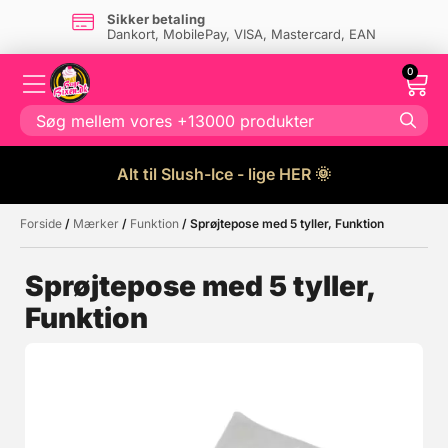
Sikker betaling
Dankort, MobilePay, VISA, Mastercard, EAN
0
Alt til Slush-Ice - lige HER 🌞
Forside
/
Mærker
/
Funktion
/ Sprøjtepose med 5 tyller, Funktion
Måske kunne nogle af disse
☓
produkter have din interesse?
Sprøjtepose med 5 tyller,
Funktion