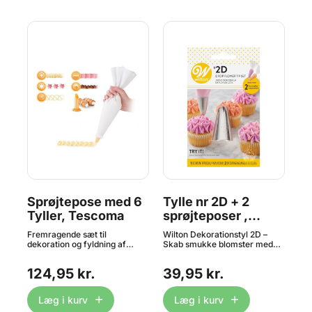
or
Sprøjtepose med 6
Tylle nr 2D + 2
Ty
Tyller, Tescoma
sprøjteposer ,
St
Wilton
Fremragende sæt til
Wilton Dekorationstyl 2D –
Tyl
-
dekoration og fyldning af
Skab smukke blomster med
af 
kager. Sprøjteposen er
lethed Med Wilton
fyl
Med
fremstillet af 100% bomuld,
Dekorationstyl #2D kan du
gen
124,95 kr.
39,95 kr.
8
n
som forhindrer lækage.
hurtigt sprøjte elegante
Spr
Tyllerne er fremstillet af
blomster direkte på kager,
cm
ing
slagfast plast, som tåler
cupcakes og andre desserter.
Læg i kurv
Læg i kurv
opvaskemaskine. Tescoma
Den er designet til at gøre