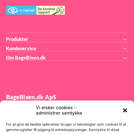
Produkter
Kundeservice
Om BageBixen.dk
BageBixen.dk ApS
Vi elsker cookies -
Tilmeld dig vores nyhedsbrev og modtag gode tilbud
administrer samtykke
samt spændende produktnyheder direkte i din
indbakke.
For at give de bedste oplevelser bruger vi teknologier som cookies til at
gemme og/eller få adgang til enhedsoplysninger. Samtykke til disse