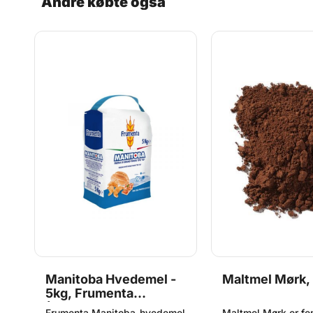
Andre købte også
med 1,5kg OBS: Bed
dato på dette prod
til 1 måned grundet
kvalitetskrav.
Manitoba Hvedemel -
Maltmel Mørk,
5kg, Frumenta
(Original)
Frumenta Manitoba-hvedemel
Maltmel Mørk er fem