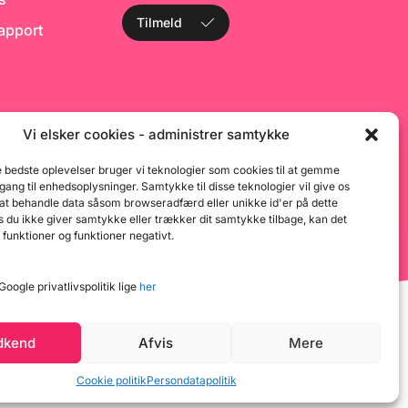
h
Tilmeld
rapport
n
ut
op
k
me
a
o
s
Vi elsker cookies - administrer samtykke
pe
h
e bedste oplevelser bruger vi teknologier som cookies til at gemme
st
dgang til enhedsoplysninger. Samtykke til disse teknologier vil give os
t
 at behandle data såsom browseradfærd eller unikke id'er på dette
o
d
 du ikke giver samtykke eller trækker dit samtykke tilbage, kan det
d
 funktioner og funktioner negativt.
b
fo
bi
oogle privatlivspolitik lige
her
d
m
an
p
dkend
Afvis
Mere
ml
L
g
Cookie politik
Persondatapolitik
k
1