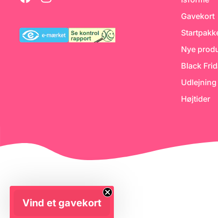
god ide at tilsætte en
syrekilde til dit bagværk - fx
Gavekort
Hvedesur eller
frugtsyre/citronsaft.
Startpakk
Nye produ
Black Fri
Udlejning
Højtider
Vind et gavekort