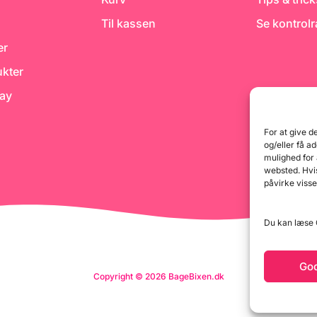
Til kassen
Se kontrol
er
kter
day
For at give d
og/eller få a
mulighed for
websted. Hvis
påvirke visse
Du kan læse G
Go
Copyright © 2026 BageBixen.dk