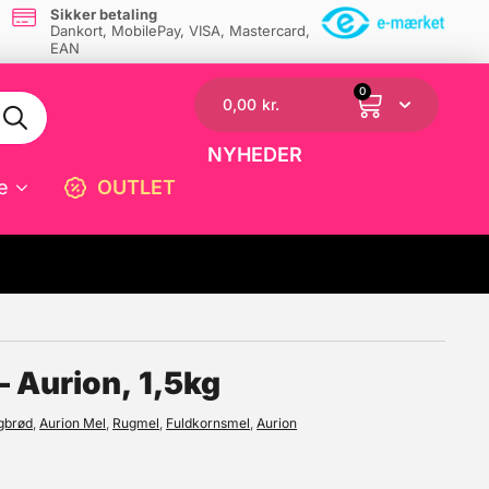
Sikker betaling
Dankort, MobilePay, VISA, Mastercard,
EAN
0
0,00
kr.
NYHEDER
e
OUTLET
☓
 Aurion, 1,5kg
gbrød
,
Aurion Mel
,
Rugmel
,
Fuldkornsmel
,
Aurion