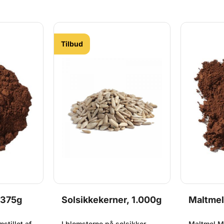
st før
farve end almindeligt
ukt er ned
hvedemel. Pose med 1kg
 strenge
OBS: Bedst før dato på dette
produkt er ned til 1 måned
grundet strenge kvalitetskrav.
Tilbud
 375g
Solsikkekerner, 1.000g
Maltmel
stillet af
I blomsterne på solsikker
Maltmel Mø