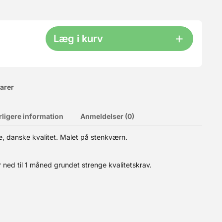
Læg i kurv
varer
rligere information
Anmeldelser (0)
, danske kvalitet. Malet på stenkværn.
 tillader højt væskeindhold. Kaldes også Elefantmel på dansk,
med øge hydrationen, hvilket bl.a. giver stor elasticitet og
 andre hvedemel har fået tilsat dette. Caputo har siden 1924
 ned til 1 måned grundet strenge kvalitetskrav.
lde til dit bagværk - fx Hvedesur eller frugtsyre/citronsaft.