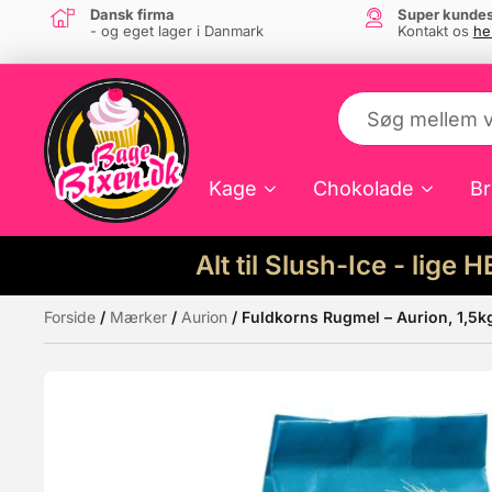
Dansk firma
Super kundes
- og eget lager i Danmark
Kontakt os
he
Kage
Chokolade
Br
Alt til Slush-Ice - lige 
Forside
/
Mærker
/
Aurion
/ Fuldkorns Rugmel – Aurion, 1,5k
Måske kunne nogle af disse produkter hav