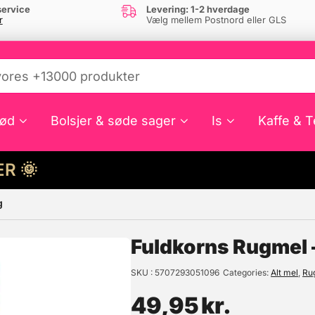
ervice
Levering: 1-2 hverdage
r
Vælg mellem Postnord eller GLS
ød
Bolsjer & søde sager
Is
Kaffe & T
HER 🌞
g
e din interesse?
Fuldkorns Rugmel –
SKU
5707293051096
Categories
Alt mel
,
Ru
49,95
kr.