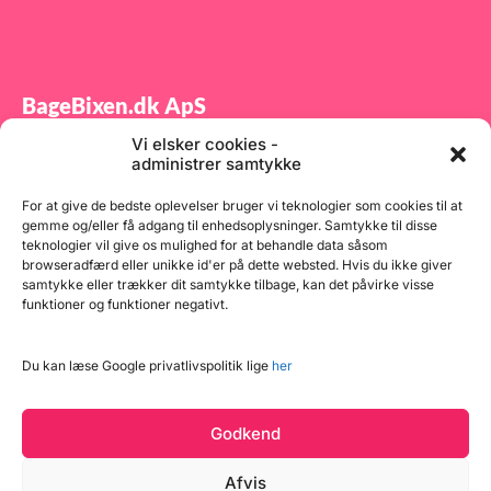
BageBixen.dk ApS
Vi elsker cookies -
Tilmeld dig vores nyhedsbrev og modtag gode tilbud
administrer samtykke
samt spændende produktnyheder direkte i din
indbakke.
For at give de bedste oplevelser bruger vi teknologier som cookies til at
gemme og/eller få adgang til enhedsoplysninger. Samtykke til disse
teknologier vil give os mulighed for at behandle data såsom
browseradfærd eller unikke id'er på dette websted. Hvis du ikke giver
samtykke eller trækker dit samtykke tilbage, kan det påvirke visse
funktioner og funktioner negativt.
Tilmeld
Du kan læse Google privatlivspolitik lige
her
Godkend
Afvis