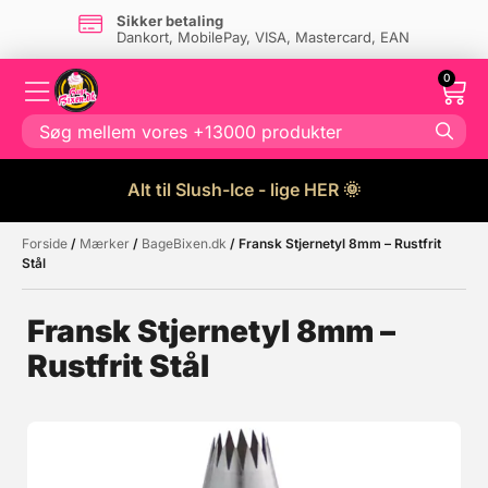
Sikker betaling
Dankort, MobilePay, VISA, Mastercard, EAN
0
Alt til Slush-Ice - lige HER 🌞
Forside
/
Mærker
/
BageBixen.dk
/ Fransk Stjernetyl 8mm – Rustfrit
Måske kunne nogle af disse
☓
Stål
produkter have din interesse?
Fransk Stjernetyl 8mm –
Rustfrit Stål