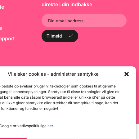
ymer. Enzymer kan
direkte i din indbakke.
le
 rigtigt mange
e ting, men fælles
at de er
er der forøger
ks
en af kemiske
 - som fx også sker
Tilmeld
rapport
æver. Populært
r vores Bage
ærdejen noget at
ed! Ved afbagning
r" Enzymerne, da
gerer ved
er op til omkring
er altså ingen
Vi elsker cookies - administrer samtykke
lbage i det færdige
es Bage Enzym er
e bedste oplevelser bruger vi teknologier som cookies til at gemme
e som de
dgang til enhedsoplysninger. Samtykke til disse teknologier vil give os
elle bagere bruger,
 at behandle data såsom browseradfærd eller unikke id'er på dette
agen til dem der
gt dyrere andre
 du ikke giver samtykke eller trækker dit samtykke tilbage, kan det
ecialforretninger
 funktioner og funktioner negativt.
nettet ;-) Bage
bevares tørt,
og undgå direkte
oogle privatlivspolitik lige
her
aktisk ligesom du
 mel. Denne pose
1kg - hvilket giver