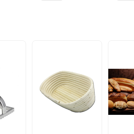
kagen. Platformen roterer
har en sta
langsomt 360° med én fuld
stopper ro
omdrejning på ca. 45
ændre has
sekunder – perfekt til
nemt kan 
airbrushing,
med samme
dekorationsarbejde og
pausen. For
produktpræsentationer, hvor
og præcisi
ensartet bevægelse er
tilkøbe d
nøglen. Det indbyggede LED-
silikonepla
lys fremhæver detaljer og
kagen står
giver et flot, professionelt
dekoration
udtryk ved både arbejde og
Mål: ca. Ø
fotografering. Enheden
Afmærkning
leveres med en 160 cm lang
cm Maks. r
220V-strømkabel med støbt
omdrejning
stik og kan ikke anvendes
med batterier.
Specifikationer: Diameter: 25
cm Højde: 4 cm Max
belastning: 10 kg Jævn 360°
rotation (ca. 45 sek. pr.
omdrejning) Inkl. LED-lys
220V strømkabel, 160 cm
(ingen batteridrift) Mærke:
BrandNewCake En pålidelig
og praktisk platform til både
hobbybagere og
professionelle, der ønsker et