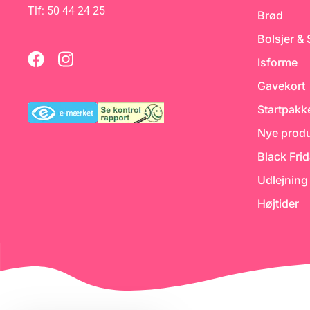
Tlf: 50 44 24 25
Brød
an
Bolsjer &
et
Isforme
Gavekort
Startpakk
Nye produ
Black Fri
Udlejning
Højtider