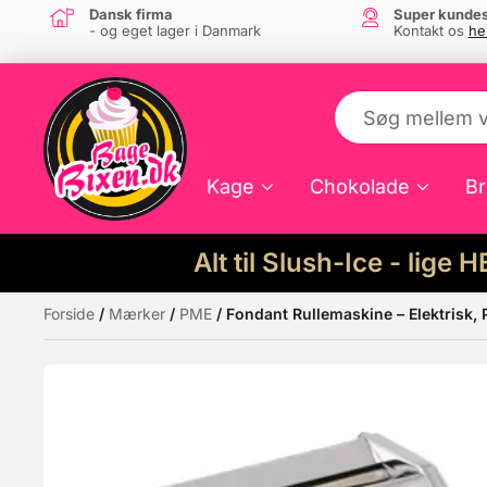
Dansk firma
Super kundes
- og eget lager i Danmark
Kontakt os
he
Kage
Chokolade
Br
Alt til Slush-Ice - lige 
Forside
/
Mærker
/
PME
/ Fondant Rullemaskine – Elektrisk,
Måske kunne nogle af disse produkter hav
Tilbud