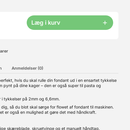
Læg i kurv
varer
n
Anmeldelser (0)
rfekt, hvis du skal rulle din fondant ud i en ensartet tykkelse
 som pynt på dine kager – den er også super til pasta og
u selve kassen samt et låg. Ekstra kasser kan bestilles HER.
el til 6-8 dejkugler pr. kasse (200-250 g hver).? Plads til hele
stables, så du kun behøver låg på den øverste kasse.? Slidstærkt
er i tykkelser på 2mm og 6,6mm.
ring af andre fødevarer. ? Produceret i Italien Bemærk:
kasse og semi-transparent låg. Materiale: PE plast
 dig, så du blot skal sørge for flowet af fondant til maskinen.
et er også en mulighed at gøre det med håndkraft.
elige skæreblade, skruetvinge og et manuelt håndtag.