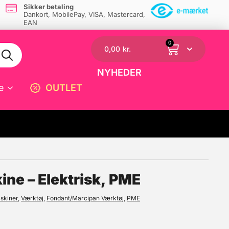
Sikker betaling
Dankort, MobilePay, VISA, Mastercard,
EAN
0
0,00
kr.
NYHEDER
e
OUTLET
☓
ne – Elektrisk, PME
skiner
,
Værktøj
,
Fondant/Marcipan Værktøj
,
PME