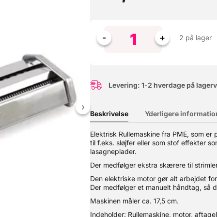
2 på lager
Levering: 1-2 hverdage på lager
Beskrivelse
Yderligere informatio
Elektrisk Rullemaskine fra PME, som er pe
til f.eks. sløjfer eller som stof effekter
Denne hævekasse er skabt til den passionerede pizzabager. Her får d
behov for et låg til den øverste kasse. ? Perfekte hæveforhold – Ide
lasagneplader.
 et almindeligt køleskab.? Stabelbare & praktiske – Designet til at 
Der medfølger ekstra skærere til striml
emaskine.? Multifunktionelle – Perfekte til både pizzadej og opbeva
al slutte 100% tæt - din dej skal kunne trække vejret. Farve: hvid 
Den elektriske motor gør alt arbejdet for
takt med fødevarer: Ja
Der medfølger et manuelt håndtag, så d
Maskinen måler ca. 17,5 cm.
Indeholder: Rullemaskine, motor, aftag