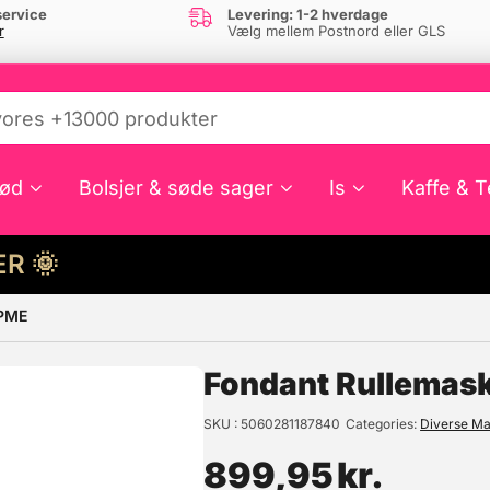
ervice
Levering: 1-2 hverdage
r
Vælg mellem Postnord eller GLS
ød
Bolsjer & søde sager
Is
Kaffe & T
HER 🌞
 PME
e din interesse?
Fondant Rullemaski
SKU
5060281187840
Categories
Diverse Ma
899,95
kr.