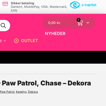
Sikker betaling
Dankort, MobilePay, VISA, Mastercard,
EAN
0
0,00
kr.
NYHEDER
e
OUTLET
☓
 Paw Patrol, Chase – Dekora
Paw Patrol
,
Kagelys
,
Dekora