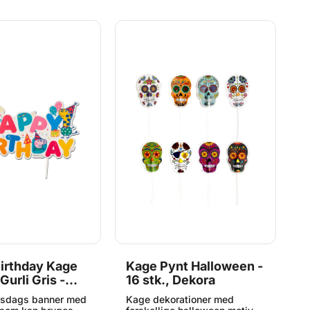
irthday Kage
Kage Pynt Halloween -
M
Gurli Gris -
16 stk., Dekora
P
5
elsdags banner med
Kage dekorationer med
5