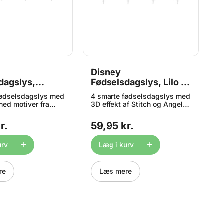
Disney
F
dagslys,
Fødselsdagslys, Lilo &
L
an og Venner
Stitch 4 stk. - Dekora
fødselsdagslys med
4 smarte fødselsdagslys med
F
 Dekora
med motiver fra
3D effekt af Stitch og Angel
D
iderman - perfekt
kendt fra Lilo & Stitch serien -
fe
l
perfekt til kagen til
b
r.
59,95 kr.
9
lsdagen. Måler ca.
børnefødselsdagen. Måler ca.
c
ndhold: 4 lys
3 x 4 cm Indhold: 4 lys
urv
Læg i kurv
re
Læs mere