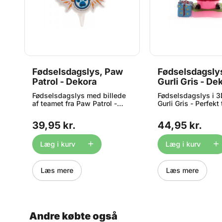
Fødselsdagslys, Paw
Fødselsdagsly
Patrol - Dekora
Gurli Gris - De
Fødselsdagslys med billede
Fødselsdagslys i 
å
af teamet fra Paw Patrol -
Gurli Gris - Perfekt t
Perfekt til
børnefødselsdagen.
e:
børnefødselsdagen. Måler ca.
8cm
39,95 kr.
44,95 kr.
7,5cm
Læg i kurv
Læg i kurv
Læs mere
Læs mere
Andre købte også