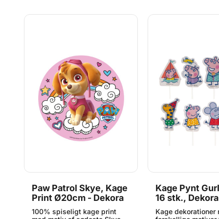
Paw Patrol Skye, Kage
Kage Pynt Gurli
Print Ø20cm - Dekora
16 stk., Dekora
100% spiseligt kage print
Kage dekorationer