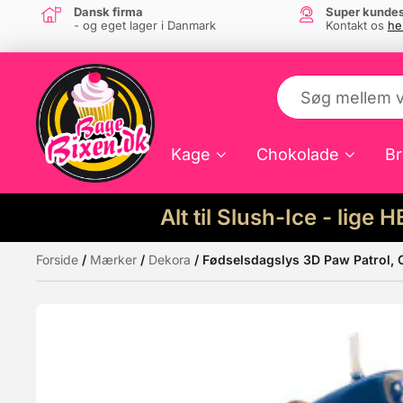
Dansk firma
Super kundes
- og eget lager i Danmark
Kontakt os
he
Kage
Chokolade
Br
Alt til Slush-Ice - lige 
Forside
/
Mærker
/
Dekora
/ Fødselsdagslys 3D Paw Patrol, 
Måske kunne nogle af disse produkter hav