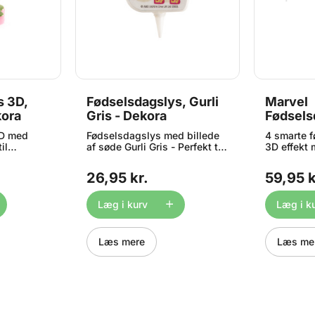
s 3D,
Fødselsdagslys, Gurli
Marvel
kora
Gris - Dekora
Fødsels
Spiderm
3D med
Fødselsdagslys med billede
4 smarte 
4 stk. -
il
af søde Gurli Gris - Perfekt til
3D effekt 
 Måler ca.
børnefødselsdagen. Måler ca.
Marvels Sp
7,5cm
til kagen ti
26,95 kr.
59,95 k
børnefødse
3 x 4 cm I
Læg i kurv
Læg i k
Læs mere
Læs me