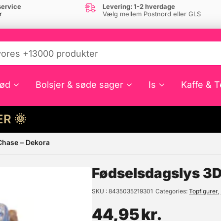
ervice
Levering: 1-2 hverdage
r
Vælg mellem Postnord eller GLS
ød
Bolsjer & søde sager
Is
Kaffe & T
HER 🌞
Chase – Dekora
e din interesse?
Fødselsdagslys 3D
SKU
8435035219301
Categories
Topfigurer
,
44,95
kr.