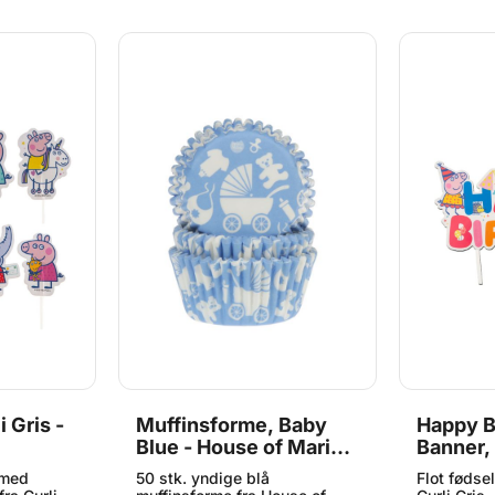
 Gris -
Muffinsforme, Baby
Happy B
Blue - House of Marie,
Banner, 
50 stk.
Dekora
 med
50 stk. yndige blå
Flot føds