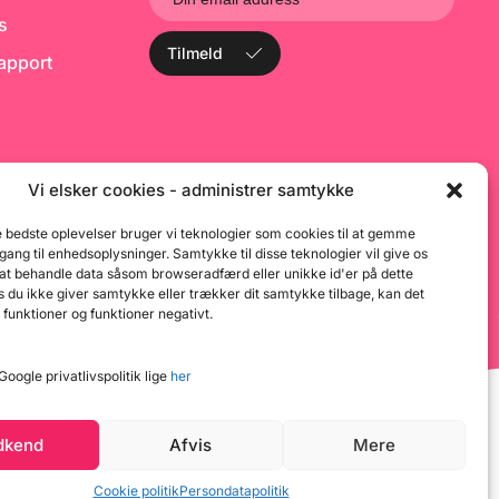
er der forøger
sl
ks
en af kemiske
s
 - som fx også sker
h
Tilmeld
rapport
æver. Populært
n
r vores Bage
ut
ærdejen noget at
op
ed! Ved afbagning
k
r" Enzymerne, da
me
gerer ved
a
er op til omkring
o
er altså ingen
s
Vi elsker cookies - administrer samtykke
lbage i det færdige
pe
es Bage Enzym er
h
e bedste oplevelser bruger vi teknologier som cookies til at gemme
e som de
st
dgang til enhedsoplysninger. Samtykke til disse teknologier vil give os
elle bagere bruger,
t
 at behandle data såsom browseradfærd eller unikke id'er på dette
agen til dem der
o
gt dyrere andre
d
 du ikke giver samtykke eller trækker dit samtykke tilbage, kan det
ecialforretninger
d
 funktioner og funktioner negativt.
nettet ;-) Bage
b
bevares tørt,
fo
og undgå direkte
bi
oogle privatlivspolitik lige
her
aktisk ligesom du
d
 mel. Denne pose
m
1kg - hvilket giver
an
000 rundstykker
p
dkend
Afvis
Mere
store franskbrød.
ml
så i poser med
L
00g
g
Cookie politik
Persondatapolitik