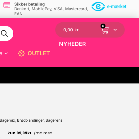
Sikker betaling
Dankort, MobilePay, VISA, Mastercard,
EAN
0
0,00
kr.
NYHEDER
e
OUTLET
☓
Bagemix
,
Brødblandinger
,
Bagerens
.