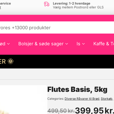
ervice
Levering: 1-2 hverdage
r
Vælg mellem Postnord eller GLS
ød
Bolsjer & søde sager
Is
Kaffe & T
HER 🌞
e din interesse?
Flutes Basis, 5kg
Categories
Diverse Råvarer til Brød
,
Storkøb
,
399,95
kr
499,50
kr.