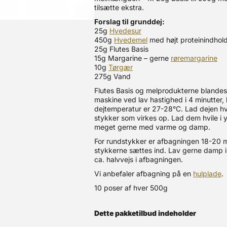
tilsætte ekstra.
Forslag til grunddej:
25g
Hvedesur
450g
Hvedemel
med højt proteinindhol
25g Flutes Basis
15g Margarine – gerne
røremargarine
10g
Tørgær
275g Vand
Flutes Basis og melprodukterne blande
maskine ved lav hastighed i 4 minutter,
dejtemperatur er 27-28°C. Lad dejen hvi
stykker som virkes op. Lad dem hvile i y
meget gerne med varme og damp.
For rundstykker er afbagningen 18-20 m
stykkerne sættes ind. Lav gerne damp i
ca. halvvejs i afbagningen.
Vi anbefaler afbagning på en
hulplade
.
10 poser af hver 500g
Dette pakketilbud indeholder