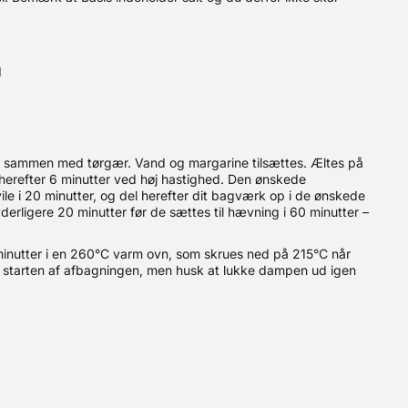
d
s sammen med tørgær. Vand og margarine tilsættes. Æltes på
 herefter 6 minutter ved høj hastighed. Den ønskede
le i 20 minutter, og del herefter dit bagværk op i de ønskede
derligere 20 minutter før de sættes til hævning i 60 minutter –
inutter i en 260°C varm ovn, som skrues ned på 215°C når
 starten af afbagningen, men husk at lukke dampen ud igen