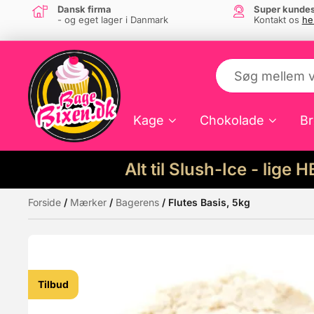
Dansk firma
Super kundes
- og eget lager i Danmark
Kontakt os
he
Kage
Chokolade
Br
Alt til Slush-Ice - lige 
Forside
/
Mærker
/
Bagerens
/ Flutes Basis, 5kg
Måske kunne nogle af disse produkter hav
Tilbud