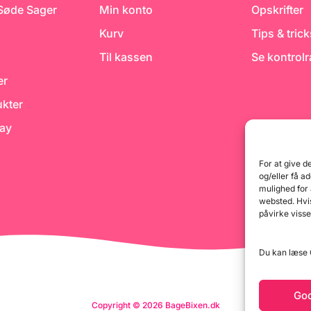
 Søde Sager
Min konto
Opskrifter
Kurv
Tips & tric
Til kassen
Se kontrol
er
kter
day
For at give d
og/eller få a
mulighed for
websted. Hvis
påvirke visse
Du kan læse G
Go
Copyright © 2026 BageBixen.dk