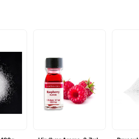
af forme:
polycarbonat. Tekniske data
form: Almi
orme har
om formen: Vægt pr. færdig
*Forskelli
de af
chokolade: 72 gr Hver
Magnetisk:
n
chokolade måler: 60 x 57 x
en aftagel
ersheet til
24,5 mm Fordybninger: 2 x 4
metal, hvor
til
huller Formens totale
indsættes e
form:
størrelse: 275x135x30 mm
overførelse
uges hver
Type af form: Dobbeltform*
chokladen
for at danne
*Forskellige typer af forme:
Disse form
ogen flad
Magnetisk: Disse forme har
for sig, el
 clips til
en aftagelig bagplade af
en 3D figu
me
metal, hvor i der kan
side. Man 
orme købes
indsættes et transfersheet til
at holde d
elige: Helt
overførelse af print til
sammen. D
l støb af
chokladen Dobbeltform:
hver for si
m.m.
Disse forme kan bruges hver
almindelige
me, ofte
for sig, eller i par for at danne
fyldte cho
t holde
en 3D figur uden nogen flad
Specialfor
side. Man kan bruge clips til
med magnet
at holde dobeltforme
sammen på
sammen. Dobbeltforme købes
hver for sig. Almindelige: Helt
almindelige forme til støb af
fyldte chokolader m.m.
Specialform: 3D forme, ofte
med magneter til at holde
sammen på formen
https://youtu.be/MhEVNHXQLCU