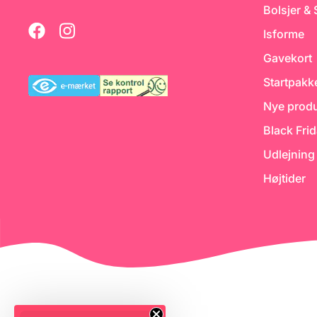
Bolsjer &
m
Isforme
il
e
Gavekort
t
Startpakk
Nye produ
Black Fri
Udlejning
Højtider