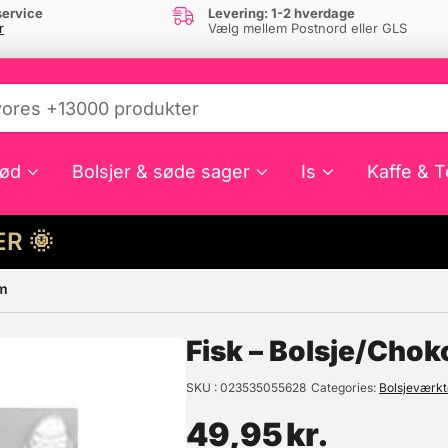
ervice
Levering: 1-2 hverdage
r
Vælg mellem Postnord eller GLS
ød
Bolsjer & søde sager
Is
Kaffe & T
HER 🌞
rm
e din interesse?
Fisk – Bolsje/Cho
SKU
023535055628
Categories
Bolsjeværkt
49,95
kr.