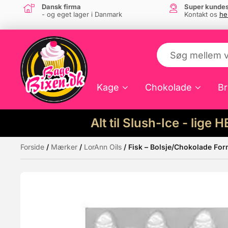
Dansk firma
Super kundes
- og eget lager i Danmark
Kontakt os
he
Kage
Chokolade
Br
Alt til Slush-Ice - lige 
Forside
/
Mærker
/
LorAnn Oils
/ Fisk – Bolsje/Chokolade Fo
Måske kunne nogle af disse produkter hav