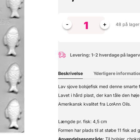
48 på lager
Levering: 1-2 hverdage på lager
Beskrivelse
Yderligere informatio
Lav sjove bolsjefisk med denne smarte 
d plast, der kan tåle den høje temperatur bolsjemasse har. Amerika
Lavet i hård plast, der kan tåle den høj
s bruges igen og igen :-) Anvendelsesområde: Til bolsjer, chokolade
raturer op til +180°C - fx varm bolsjemasse. Rengøring: Rengøres
Amerikansk kvalitet fra LorAnn Oils.
Længde pr. fisk: 4,5 cm
Formen har plads til at støbe 11 fisk ad
Anvendelsesområde:
Til bolsjer, chok