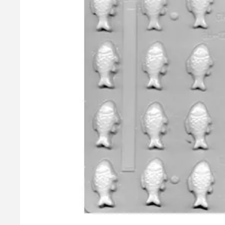
Hjerter - Bolsje/Chokolade Form
Lav romantiske bolsjehjerter med denne smarte form! Lavet i hår
har plads til at støbe 18 hjerter ad gangen - og kan naturligvi
kontakt med fødevarer Begrænsninger: Tåler kortvarrige tempe
39,95 kr.
Læg i kurv
Læs mere