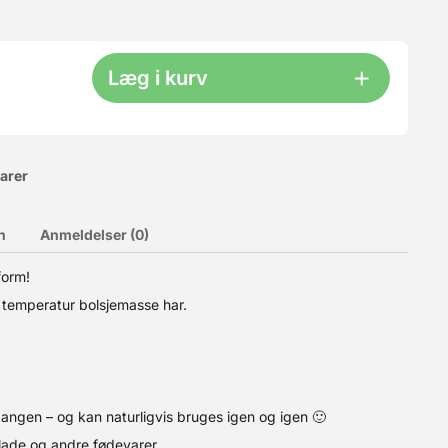
Læg i kurv
varer
n
Anmeldelser (0)
form!
nsk kvalitet fra LorAnn Oils. Højden pr. hjerte: 2,5 cm Formen
e temperatur bolsjemasse har.
 og andre fødevarer Materiale: Thermoplast som er egnet til
 med varmt vand og sæbe
 gangen – og kan naturligvis bruges igen og igen 🙂
olade og andre fødevarer