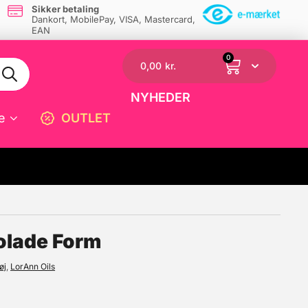
Sikker betaling
Dankort, MobilePay, VISA, Mastercard,
EAN
0
0,00
kr.
NYHEDER
e
OUTLET
☓
kolade Form
øj
,
LorAnn Oils