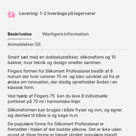
Levering: 1-2 hverdage på lagervarer
Beskrivelse
Yderligere information
Anmeldelser (0)
Smart sæt med en dobbeludstikker, silikoneform og 10
bakker, hvor teknik og design smelter sammen.
Fingers formen fra Silikomart Professional består af 8
hulrum der hver rummer 75 ml og blev udviklet ud fra et
ønske om innovation, der stadig opretholder ånden i en
klassisk form.
Ved hjælp af Fingers 75 kan du lave 8 individuelle
portioner på 75 ml i harmoniske linjer.
Silikoneformen kan bruges i både fryser og ovn, og egner
sig dermed til både is og kage m.m.
De populære forme fra Silikomart Professional er
fremstillet i Italien af det bedste silikone. Det er ikke uden
grund at disse forme er blevet utroligt populære blandt