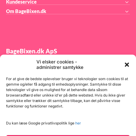
Kundeservice
Om BageBixen.dk
BageBixen.dk ApS
Vi elsker cookies -
Tilmeld dig vores nyhedsbrev og modtag gode tilbud
administrer samtykke
samt spændende produktnyheder direkte i din
indbakke.
For at give de bedste oplevelser bruger vi teknologier som cookies til at
gemme og/eller få adgang til enhedsoplysninger. Samtykke til disse
teknologier vil give os mulighed for at behandle data såsom
browseradfærd eller unikke id'er på dette websted. Hvis du ikke giver
samtykke eller trækker dit samtykke tilbage, kan det påvirke visse
funktioner og funktioner negativt.
Tilmeld
Du kan læse Google privatlivspolitik lige
her