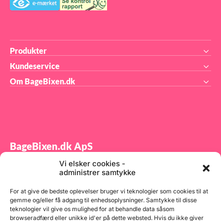
Produkter
Kundeservice
Om BageBixen.dk
BageBixen.dk ApS
Vi elsker cookies -
Tilmeld dig vores nyhedsbrev og modtag gode tilbud
administrer samtykke
samt spændende produktnyheder direkte i din
indbakke.
For at give de bedste oplevelser bruger vi teknologier som cookies til at
gemme og/eller få adgang til enhedsoplysninger. Samtykke til disse
teknologier vil give os mulighed for at behandle data såsom
browseradfærd eller unikke id'er på dette websted. Hvis du ikke giver