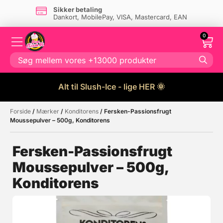
Sikker betaling
Dankort, MobilePay, VISA, Mastercard, EAN
0
Alt til Slush-Ice - lige HER 🌞
Forside
/
Mærker
/
Konditorens
/ Fersken-Passionsfrugt
Måske kunne nogle af disse
☓
Moussepulver – 500g, Konditorens
produkter have din interesse?
Fersken-Passionsfrugt
Moussepulver – 500g,
Konditorens