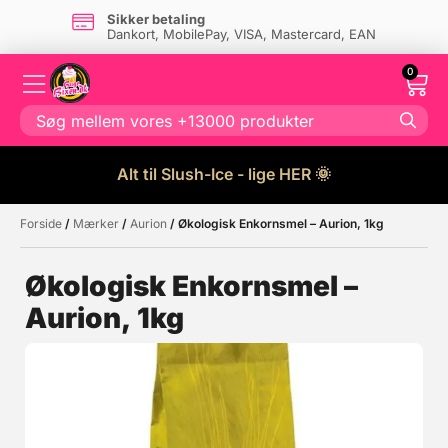
Sikker betaling
Dankort, MobilePay, VISA, Mastercard, EAN
0
Alt til Slush-Ice - lige HER 🌞
Forside
/
Mærker
/
Aurion
/ Økologisk Enkornsmel – Aurion, 1kg
Måske kunne nogle af disse
☓
produkter have din interesse?
Økologisk Enkornsmel –
Aurion, 1kg