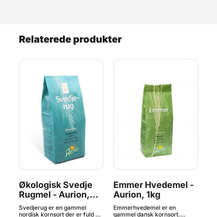
Relaterede produkter
Økologisk Svedje
Emmer Hvedemel -
Øk
Rugmel - Aurion,
Aurion, 1kg
F
1,2kg
Hv
de
Svedjerug er en gammel
Emmerhvedemel er en
Pur
1,
 og
nordisk kornsort der er fuld af
gammel dansk kornsort.
der