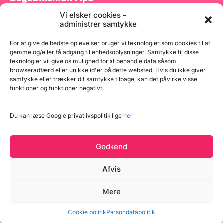
Vi elsker cookies -
Tilmeld dig vores nyhedsbrev og modtag gode tilbud
administrer samtykke
samt spændende produktnyheder direkte i din
indbakke.
For at give de bedste oplevelser bruger vi teknologier som cookies til at
gemme og/eller få adgang til enhedsoplysninger. Samtykke til disse
teknologier vil give os mulighed for at behandle data såsom
browseradfærd eller unikke id'er på dette websted. Hvis du ikke giver
samtykke eller trækker dit samtykke tilbage, kan det påvirke visse
funktioner og funktioner negativt.
Tilmeld
Du kan læse Google privatlivspolitik lige
her
Godkend
Afvis
Læg i kurv
Mere
Copyright © 2026 BageBixen.dk
14 på lager
Vind et gavekort
Cookie politik
Persondatapolitik