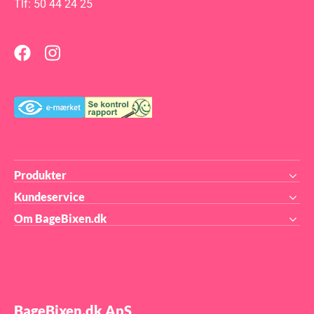
Tlf: 50 44 24 25
forskellige ting, men fælles for
(fordej). Pose med 5kg.
dem er at de er biomolekyler
Styrke: W400 TIP: Hvis du
der forøger hastigheden af
bruger mel med højt
kemiske reaktioner - som fx
proteinindhold, så er det en
også sker når brød hæver.
god ide at tilsætte en syrekilde
Populært sagt, giver vores
til dit bagværk - fx Hvedesur
Bage Enzymer gærdejen noget
eller frugtsyre/citronsaft.
at arbejde med! Ved afbagning
"forsvinder" Enzymerne, da
de kun reagerer ved
temperaturer op til omkring
60ºC. Der er altså ingen
Enzymer tilbage i det færdige
brød. Vores Bage Enzym er
den samme som de
professionelle bagere bruger,
og også magen til dem der
sælges langt dyrere andre
Produkter
steder i specialforretninger og
på internettet ;-) Bage
Kundeservice
Enzymer opbevares tørt,
tætlukket og undgå direkte
Om BageBixen.dk
sollys - faktisk ligesom du
opbevarer mel. Denne pose
indeholder 500g - hvilket giver
dig ca. 500 rundstykker eller
80 store franskbrød. Sælges
også i poser med 150g og 1kg
BageBixen.dk ApS