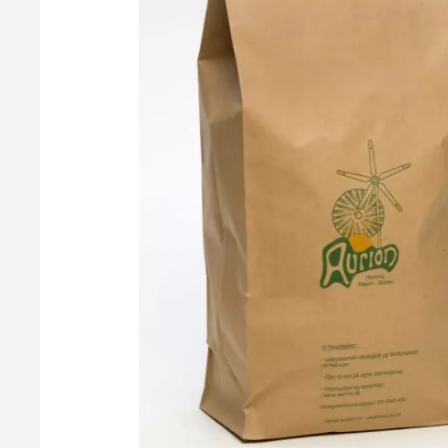
Økologisk Groft Ølands Hvedemel – Aurion, 5kg
I denne ølandshvede er de groveste kliddele frasigtet. Ølands
dato på dette produkt er ned til 1 måned grundet strenge kvalit
164,95 kr.
Få mail når lager