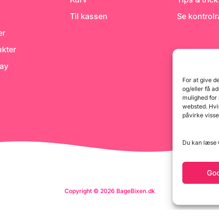
Til kassen
Se kontrol
er
kter
day
For at give d
og/eller få a
mulighed for
websted. Hvis
påvirke visse
Du kan læse G
Go
Copyright © 2026 BageBixen.dk