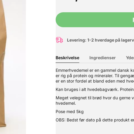
Levering: 1-2 hverdage på lager
Beskrivelse
Ingredienser
Yde
Emmerhvedemel er en gammel dansk korn
er rig på protein og mineraler. Til gengæ
er en stor fordel at bland eden med hve
hveden giver en skøn smag og konsistens til dit bagværk, især hvis
Kan bruges i alt hvedebagværk. Protein
etskrav.
Meget velegnet til brød hvor du gerne 
hvedemel.
Pose med 5kg
OBS: Bedst før dato på dette produkt er