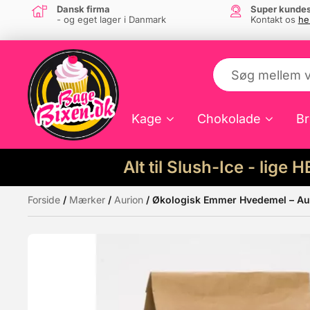
Dansk firma
Super kundes
- og eget lager i Danmark
Kontakt os
he
Kage
Chokolade
Br
Alt til Slush-Ice - lige 
Forside
/
Mærker
/
Aurion
/ Økologisk Emmer Hvedemel – Au
Måske kunne nogle af disse produkter hav