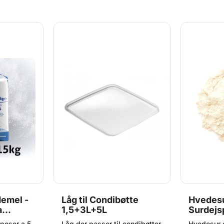
kere farve
og stramm
edemel.
glutenege
5kg OBS:
dyrkes af 
ette
avlere. St
1 måned
OBS: Bedst
litetskrav.
produkt er
grundet st
emel -
Låg til Condibøtte
Hvedesu
a
1,5+3L+5L
Surdejs
poser a 5
Låg der passer til condibøtter
Hvedesur e