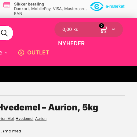
Sikker betaling
Dankort, MobilePay, VISA, Mastercard,
EAN
0
0,00
kr.
NYHEDER
e
OUTLET
☓
vedemel – Aurion, 5kg
rion Mel
,
Hvedemel
,
Aurion