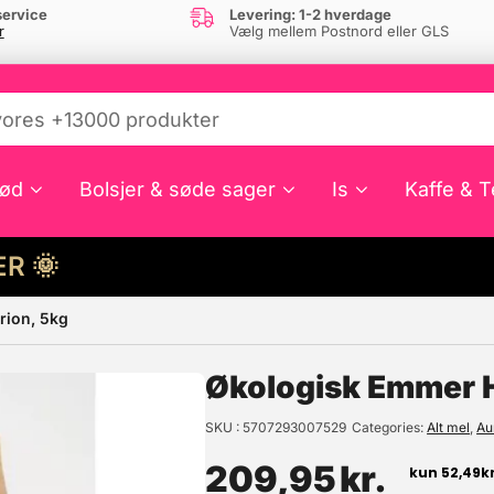
ervice
Levering: 1-2 hverdage
r
Vælg mellem Postnord eller GLS
ød
Bolsjer & søde sager
Is
Kaffe & T
HER 🌞
rion, 5kg
e din interesse?
Økologisk Emmer H
SKU
5707293007529
Categories
Alt mel
,
Au
209,95
kr.