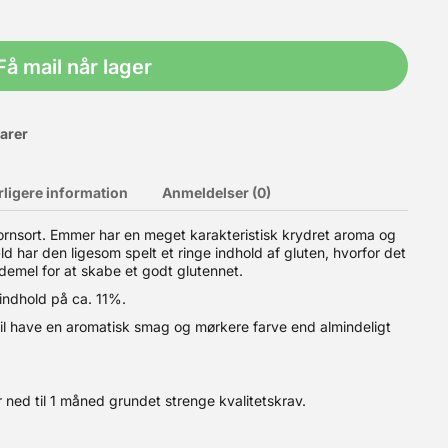
Få mail når lager
varer
rligere information
Anmeldelser (0)
sort. Emmer har en meget karakteristisk krydret aroma og
ld har den ligesom spelt et ringe indhold af gluten, hvorfor det
demel for at skabe et godt glutennet.
 du kombinerer den med spelt. Indhold: 5kg. OBS: Bedst før
indhold på ca. 11%.
vil have en aromatisk smag og mørkere farve end almindeligt
 ned til 1 måned grundet strenge kvalitetskrav.