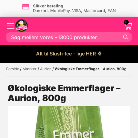
Sikker betaling
Dankort, MobilePay, VISA, Mastercard, EAN
0
Alt til Slush-Ice - lige HER 🌞
Forside
/
Mærker
/
Aurion
/ Økologiske Emmerflager – Aurion, 800g
Måske kunne nogle af disse
☓
produkter have din interesse?
Økologiske Emmerflager –
Aurion, 800g