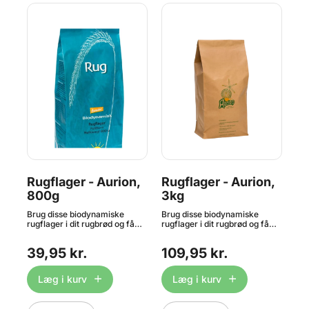
Rugflager - Aurion,
Rugflager - Aurion,
Ø
800g
3kg
Ma
5
k
Brug disse biodynamiske
Brug disse biodynamiske
Aur
rugflager i dit rugbrød og få
rugflager i dit rugbrød og få
fre
et
endnu mere god smag og
endnu mere god smag og
øko
mere fuldkorn. Indhold: 800g.
mere fuldkorn. Indhold: 3kg.
uun
39,95 kr.
109,95 kr.
7
OBS: Bedst før dato på dette
OBS: Bedst før dato på dette
rug
produkt er ned til 1 måned
produkt er ned til 1 måned
enz
grundet strenge kvalitetskrav.
grundet strenge kvalitetskrav.
ikk
Læg i kurv
Læg i kurv
Den
brø
dej