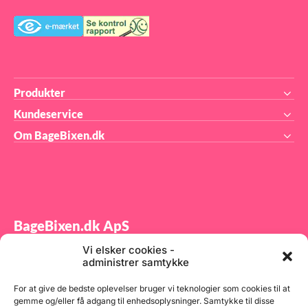
Produkter
Kundeservice
Om BageBixen.dk
BageBixen.dk ApS
Vi elsker cookies -
Tilmeld dig vores nyhedsbrev og modtag gode tilbud
administrer samtykke
samt spændende produktnyheder direkte i din
indbakke.
For at give de bedste oplevelser bruger vi teknologier som cookies til at
gemme og/eller få adgang til enhedsoplysninger. Samtykke til disse