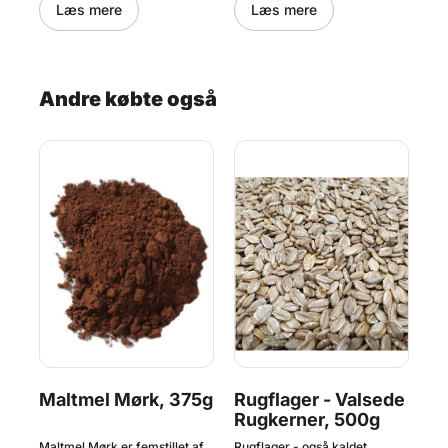
str
Læs mere
Læs mere
van
det
 30
mån
kva
d
Andre købte også
Maltmel Mørk, 375g
Rugflager - Valsede
Hø
Rugkerner, 500g
 som
Maltmel Mørk er femstillet af
Rugflager - også kaldet
Hør