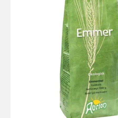
Hvedesur - Surdejspulver, 500g
Hvedesur er tørret surdej, som giver enormt lækre brød, takket
fordel blandes med lidt vand dagen i forvejen, dette vil forstær
mel, skal du tilsætte ca. 20g Surdejspulver. Pose med 500g - 
59,95 kr.
Læg i kurv
Læs mere