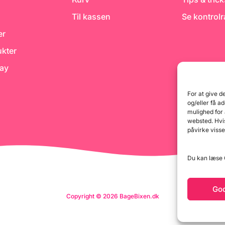
Til kassen
Se kontrol
er
kter
day
For at give d
og/eller få a
mulighed for
websted. Hvis
påvirke visse
Du kan læse G
Go
Copyright © 2026 BageBixen.dk