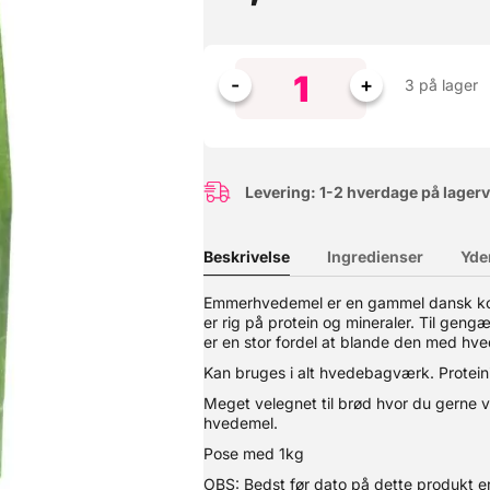
3 på lager
Levering: 1-2 hverdage på lager
Beskrivelse
Ingredienser
Yde
Emmerhvedemel er en gammel dansk korn
er rig på protein og mineraler. Til gengæ
 være durum surdejen som vækkes til live når du bager. Surdejspul
ke smagen. Dossering: 10-50g pr kilo mel. Se din opskrift, ellers anb
er en stor fordel at blande den med hve
rækker til ca. 25 brød. Hvedesur kaldes også for NemSur
Kan bruges i alt hvedebagværk. Protein
Meget velegnet til brød hvor du gerne 
hvedemel.
Pose med 1kg
OBS: Bedst før dato på dette produkt er