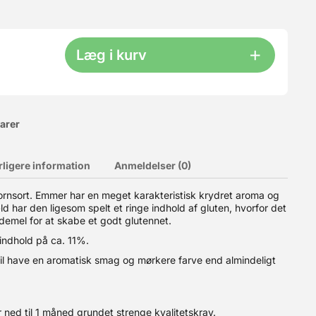
Læg i kurv
varer
rligere information
Anmeldelser (0)
sort. Emmer har en meget karakteristisk krydret aroma og
ld har den ligesom spelt et ringe indhold af gluten, hvorfor det
veret tilsættes melet inden det tilsættes dejen. Kan også med
efaler vi 40g pr kilo mel. Altså, hvis din opskrift siger 500g
demel for at skabe et godt glutennet.
indhold på ca. 11%.
vil have en aromatisk smag og mørkere farve end almindeligt
 ned til 1 måned grundet strenge kvalitetskrav.