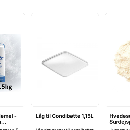
krumme og lidt mørkere farve
end almindeligt hvedemel.
Stor pose med 12,5kg OBS:
Bedst før dato på dette
produkt er ned til 1 måned
grundet strenge kvalitetskrav.
emel -
Låg til Condibøtte 1,15L
Hvedesu
a
Surdejs
poser a 5
Låg der passer til condibøtter
Hvedesur e