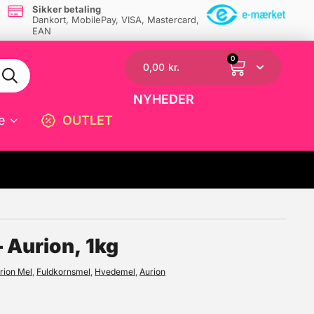
Sikker betaling
Dankort, MobilePay, VISA, Mastercard,
EAN
0
0,00
kr.
NYHEDER
e
OUTLET
☓
Aurion, 1kg
rion Mel
,
Fuldkornsmel
,
Hvedemel
,
Aurion