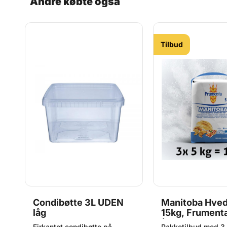
Andre købte også
til 1 måned grundet strenge
d
kvalitetskrav.
Tilbud
åg
Condibøtte 3L UDEN
Manitoba Hved
låg
15kg, Frument
(Original)
Firkantet condibøtte på
Pakketilbud med 3 