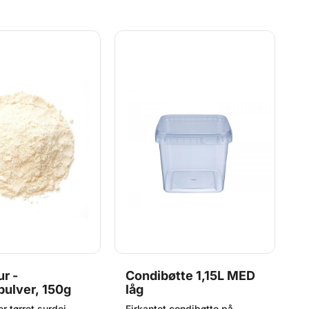
n
s
r -
Condibøtte 1,15L MED
M
pulver, 150g
låg
5
(
r tørret surdej,
Firkantet condibøtte på
F