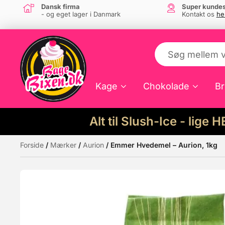
Dansk firma
Super kundes
- og eget lager i Danmark
Kontakt os
he
Kage
Chokolade
Br
Alt til Slush-Ice - lige 
Forside
/
Mærker
/
Aurion
/ Emmer Hvedemel – Aurion, 1kg
Måske kunne nogle af disse produkter hav