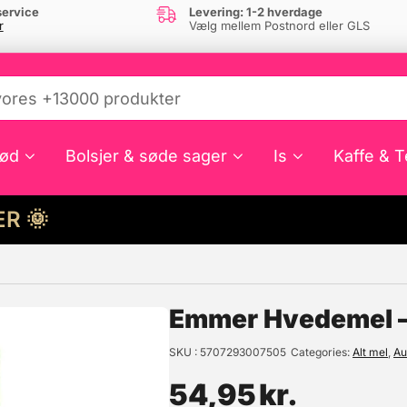
ervice
Levering: 1-2 hverdage
r
Vælg mellem Postnord eller GLS
ød
Bolsjer & søde sager
Is
Kaffe & T
HER 🌞
e din interesse?
Emmer Hvedemel – 
SKU
5707293007505
Categories
Alt mel
,
Au
54,95
kr.