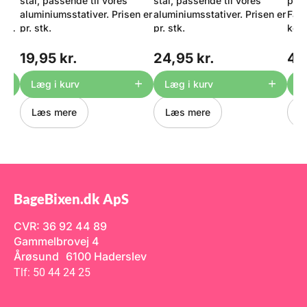
stål, passende til vores
stål, passende til vores
past
aluminiumsstativer. Prisen er
aluminiumsstativer. Prisen er
Farv
ne
pr. stk.
pr. stk.
konc
derf
mæng
19,95 kr.
24,95 kr.
49
r = Ø
Past
 Ø
indf
Læg i kurv
Læg i kurv
L
er =
Farv
0 6
Læs mere
Læs mere
L
500
450/500
50/500/550
BageBixen.dk ApS
50/500/550/600
CVR: 36 92 44 89
vor
Gammelbrovej 4
Årøsund 6100 Haderslev
Tlf: 50 44 24 25
nten
sen