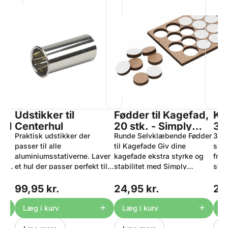
Udstikker til
Fødder til Kagefad,
Kr
tål
Centerhul
20 stk. - Simply
3mm
Praktisk udstikker der
Making
Runde Selvklæbende Fødder
Stå
3 x 
le,
passer til alle
til Kagefade Giv dine
spid
OX
aluminiumsstativerne. Laver
kagefade ekstra styrke og
frem
uden
et hul der passer perfekt til
stabilitet med Simply
stål
staivernes gennemgang i
Making Cake Board Feet.
nogl
ukket
kagen. Størrelse på hul ca.:
Disse praktiske,
Spec
99,95 kr.
24,95 kr.
24
: 10
ø42mm (passer til vores
selvklæbende fødder sikrer
Blad
sser
stativer i alu og plast) Højde
et stabilt, skridsikkert
Hul
Læg i kurv
Læg i kurv
L
:
ca. 11cm. Tåler
underlag, beskytter dine
til 
på
opvaskemaskine.
overflader og gør det
Mate