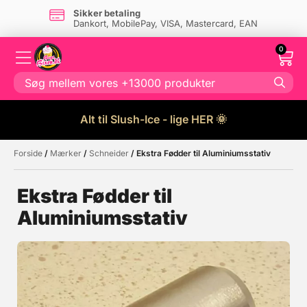
Sikker betaling
Dankort, MobilePay, VISA, Mastercard, EAN
0
Alt til Slush-Ice - lige HER 🌞
Forside
/
Mærker
/
Schneider
/ Ekstra Fødder til Aluminiumsstativ
Måske kunne nogle af disse
☓
produkter have din interesse?
Ekstra Fødder til
Aluminiumsstativ
Tilbud