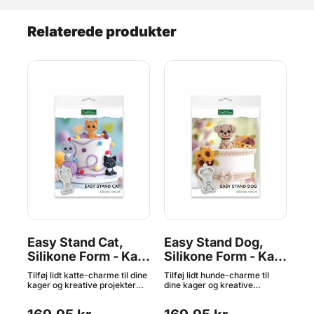
Relaterede produkter
Easy Stand Cat,
Easy Stand Dog,
Ba
aty
Silikone Form - Katy
Silikone Form - Katy
K
Sue
Sue
n
Tilføj lidt katte-charme til dine
Tilføj lidt hunde-charme til
Ska
kager og kreative projekter
dine kager og kreative
ka
med denne søde silikoneform
projekter med denne søde
det
få
fra Katy Sue! Easy Stand Kat
silikoneform fra Katy Sue!
Kat