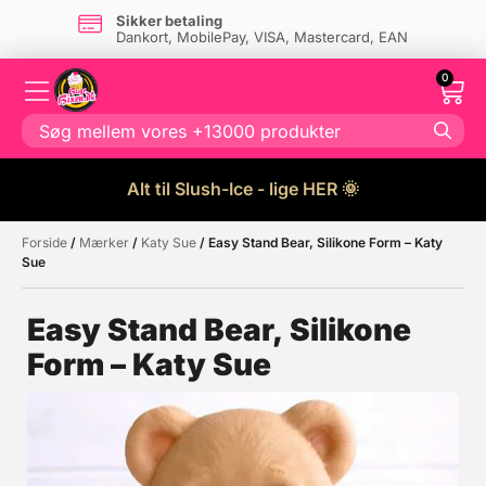
Sikker betaling
Dankort, MobilePay, VISA, Mastercard, EAN
0
Alt til Slush-Ice - lige HER 🌞
Forside
/
Mærker
/
Katy Sue
/ Easy Stand Bear, Silikone Form – Katy
Måske kunne nogle af disse
☓
Sue
produkter have din interesse?
Easy Stand Bear, Silikone
Form – Katy Sue
Tilbud