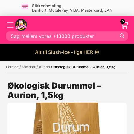
Sikker betaling
Dankort, MobilePay, VISA, Mastercard, EAN
0
Alt til Slush-Ice - lige HER 🌞
Forside
/
Mærker
/
Aurion
/ Økologisk Durummel – Aurion, 1,5kg
Måske kunne nogle af disse
☓
produkter have din interesse?
Økologisk Durummel –
Aurion, 1,5kg