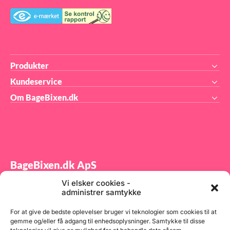
 W:
Produkter
Kundeservice
Om BageBixen.dk
BageBixen.dk ApS
Vi elsker cookies -
Tilmeld dig vores nyhedsbrev og modtag gode tilbud
administrer samtykke
samt spændende produktnyheder direkte i din
indbakke.
For at give de bedste oplevelser bruger vi teknologier som cookies til at
gemme og/eller få adgang til enhedsoplysninger. Samtykke til disse