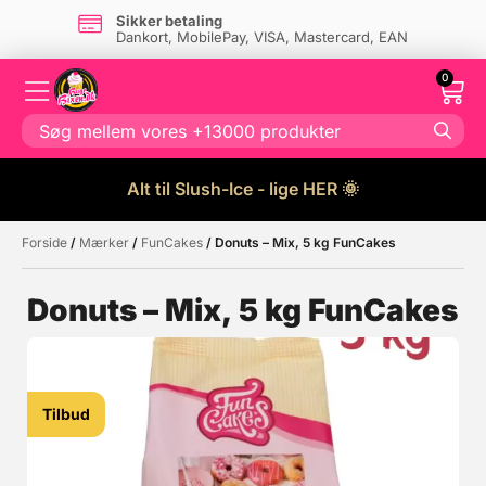
Sikker betaling
Dankort, MobilePay, VISA, Mastercard, EAN
0
Alt til Slush-Ice - lige HER 🌞
Forside
/
Mærker
/
FunCakes
/ Donuts – Mix, 5 kg FunCakes
Måske kunne nogle af disse
☓
produkter have din interesse?
Donuts – Mix, 5 kg FunCakes
Tilbud