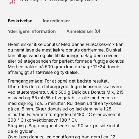
Beskrivelse
Ingredienser
Yderligere information
Anmeldelser (0)
Hvem elsker ikke donuts? Med denne FunCakes-mix kan
du nemt lave de mest lækre donuts derhjemme. Du skal
kun tilføje vand og olie til blandingen. Bag dem i ovnen
eller på stegepanden for perfekt formede fugtige donuts!
Med en pakke på 500 gram kan du bage 12-24 donuts
afhængigt af størrelse og tykkelse.
Fremgangsmåde: For at opnå det bedste resultat,
tilberedes de i en frituregryde. Ingredienserne skal være
ved stuetemperatur. Ælt 500 g Delicious Donuts Mix, 215
ml vand og 65 ml (55 g) vegetabilsk olie med en mixer
med dejkrog i ca. 5 minutter. Rul dejen ud til en tykkelse
på ca. 5 mm. Skær donuts ud og lad dem hvile i 25
minutter. Forvarm frituregryden til 180 ° C eller ovnen til
200 ° C (konvektionsovn 180 ° C).
Stegning: Bag doughnutsene i ca. 90 sek pr. side indtil
de er gylden.
Ovn: Læg donuts i en donutform og bag dem i ca. 12