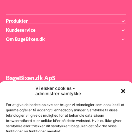
Produkter
Kundeservice
Om BageBixen.dk
BageBixen.dk ApS
Vi elsker cookies -
Tilmeld dig vores nyhedsbrev og modtag gode tilbud
administrer samtykke
samt spændende produktnyheder direkte i din
indbakke.
For at give de bedste oplevelser bruger vi teknologier som cookies til at
gemme og/eller få adgang til enhedsoplysninger. Samtykke til disse
teknologier vil give os mulighed for at behandle data såsom
browseradfærd eller unikke id'er på dette websted. Hvis du ikke giver
samtykke eller trækker dit samtykke tilbage, kan det påvirke visse
funktioner og funktioner negativt.