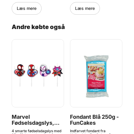
Materiale: plastik.
Materiale: plastik.
Læs mere
Læs mere
Andre købte også
Marvel
Fondant Blå 250g -
Di
Fødselsdagslys,
FunCakes
Ka
Spiderman og
D
 en
4 smarte fødselsdagslys med
Indfarvet fondant fra
100