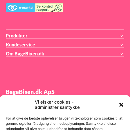
pla
svæ
pla
i f
her
ko
Produkter
Kundeservice
Om BageBixen.dk
BageBixen.dk ApS
Vi elsker cookies -
Tilmeld dig vores nyhedsbrev og modtag gode tilbud
administrer samtykke
samt spændende produktnyheder direkte i din
indbakke.
For at give de bedste oplevelser bruger vi teknologier som cookies til at
gemme og/eller få adgang til enhedsoplysninger. Samtykke til disse
teknologier vil give os mulighed for at behandle data såsom