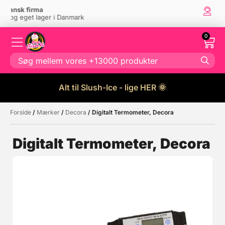
Super kundeservice
Kontakt os
her
0
Alt til Slush-Ice - lige HER 🌞
Forside
/
Mærker
/
Decora
/ Digitalt Termometer, Decora
Måske kunne nogle af disse
☓
produkter have din interesse?
Digitalt Termometer, Decora