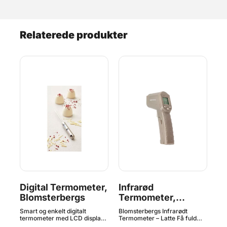
Relaterede produkter
vn
Digital Termometer,
Infrarød
Di
Blomsterbergs
Termometer,
-2
Blomsterbergs
Fu
 et
Smart og enkelt digitalt
Blomsterbergs Infrarødt
Præ
al
termometer med LCD display.
Termometer – Latte Få fuld
der
Kan bruges til mange
kontrol over temperaturen i
til