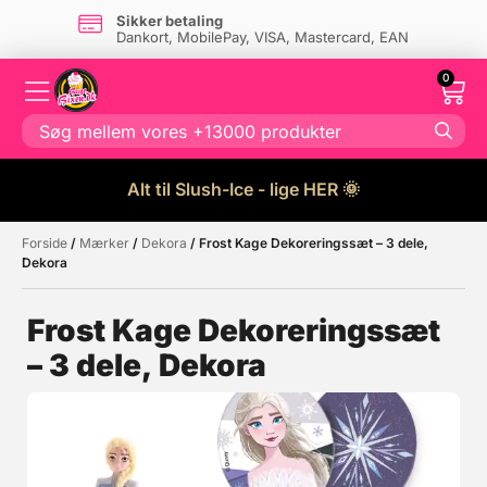
Sikker betaling
Dankort, MobilePay, VISA, Mastercard, EAN
0
Alt til Slush-Ice - lige HER 🌞
Forside
/
Mærker
/
Dekora
/ Frost Kage Dekoreringssæt – 3 dele,
Måske kunne nogle af disse
☓
Dekora
produkter have din interesse?
Frost Kage Dekoreringssæt
– 3 dele, Dekora