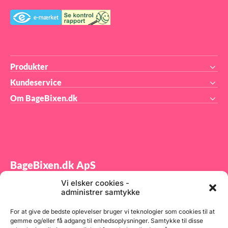
Produkter
Kundeservice
Om BageBixen.dk
BageBixen.dk ApS
Vi elsker cookies -
Tilmeld dig vores nyhedsbrev og modtag gode tilbud
administrer samtykke
samt spændende produktnyheder direkte i din
indbakke.
For at give de bedste oplevelser bruger vi teknologier som cookies til at
gemme og/eller få adgang til enhedsoplysninger. Samtykke til disse