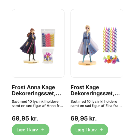
-
Frost Anna Kage
Frost Kage
Ar
Dekoreringssæt,
Dekoreringssæt,
D
Inkl. Lys - Dekora
Inkl. Lys - Dekora
In
ch –
Sæt med 10 lys inkl holdere
Sæt med 10 lys inkl holdere
Sæt
samt en sød figur af Anna fra
samt en sød figur af Elsa fra
sam
 og
Disney filmen Frost inkl. plade
Disney filmen Frost inkl. plade
ink
de
til at stå på – perfekt til
til at stå på - perfekt til
per
69,95 kr.
69,95 kr.
6
ge
børnefødselsdagen med
børnefødselsdagen med
Pla
ch
Disney tema. Pladen, som
Disney tema. Pladen, som Elsa
god
tch!
figuren står på, er godkendt til
står på, er godkendt til kontakt
fød
Læg i kurv
Læg i kurv
ge,
kontakt med fødevarer. Sættet
med fødevarer. Sættet
- A