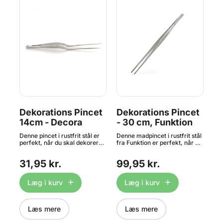
Dekorations Pincet
Dekorations Pincet
Su
14cm - Decora
- 30 cm, Funktion
 x
,
Denne pincet i rustfrit stål er
Denne madpincet i rustfrit stål
Per
perfekt, når du skal dekorere
fra Funktion er perfekt, når du
kag
dine desserter. Den ekstremt
skal dekorere dine desserter -
vin
at
handy vinkel gør, at du undgår
også super til at tilberede
små
31,95 kr.
99,95 kr.
3
ine
at berøre desserten under
garniture. Størrelse: 30 cm.
fin
ng
brug. Størrelse: 14cm
cu
ller
https://youtu.be/IO0TEh1LoX4
kre
Læg i kurv
Læg i kurv
 er
præ
vert
stø
og 
Be
Læs mere
Læs mere
ska
tigt
omh