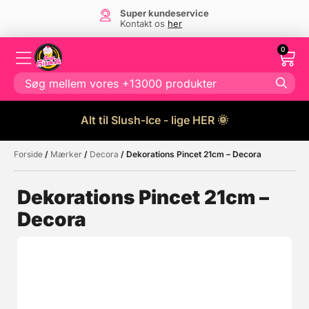
Super kundeservice
Kontakt os
her
0
Alt til Slush-Ice - lige HER 🌞
Forside
/
Mærker
/
Decora
/ Dekorations Pincet 21cm – Decora
Måske kunne nogle af disse
☓
produkter have din interesse?
Dekorations Pincet 21cm –
Decora