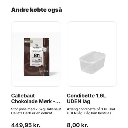
sæb
blø
Andre købte også
igt
r
ve
ste
af
rug
ekt
et
Callebaut
Condibøtte 1,6L
Ca
Chokolade Mørk -
UDEN låg
C
54,5 % Kakao, 2,5
54
r
Stor pose med 2,5kg Callebaut
Aflang condibøtte på 1.600ml
2 x
kg
re
Callets Dark er en delikat
UDEN låg. Låg kan bestilles
Cal
mt
mørk chokolade designet til at
lige HER. Condibøtter – Den
mør
går
smelte og har en afbalanceret
perfekte opbevaringsløsning til
sme
449,95 kr.
8,00 kr.
bitter-sød kakao smag. For at
køkkenet Condibøtter er et
bit
899