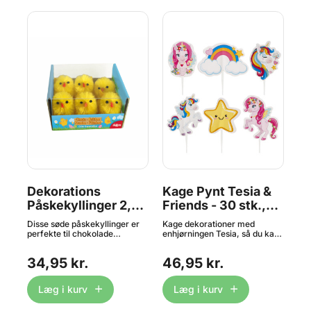
-
Dekorations
Kage Pynt Tesia &
K
Påskekyllinger 2,5
Friends - 30 stk.,
På
cm 6 stk. - Dekora
Dekora
st
ch –
Disse søde påskekyllinger er
Kage dekorationer med
Fin
perfekte til chokolade
enhjørningen Tesia, så du kan
pås
 og
påskeæg. De kan pakkes
lave de sødeste
mot
de
sammen med ægget som
cupcakes/muffins. Indeholder
Ind
34,95 kr.
46,95 kr.
2
ge
værtindegave - eller gemmes
30 stk. fordelt over 6
40
ch
inde i påskeægget! Kyllingerne
forskellige motiver. Måler ca.
tch!
er ikke spiselige dekorations
4 x h 8 cm.
Læg i kurv
Læg i kurv
ge,
påskekyllinger, som er
r
godkendt til kontakt med