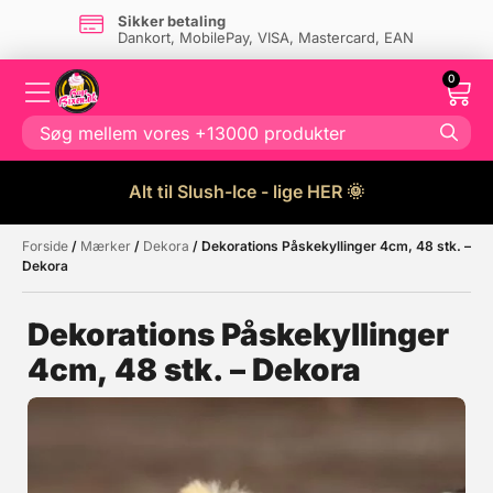
Sikker betaling
Dankort, MobilePay, VISA, Mastercard, EAN
0
Alt til Slush-Ice - lige HER 🌞
Forside
/
Mærker
/
Dekora
/ Dekorations Påskekyllinger 4cm, 48 stk. –
Måske kunne nogle af disse
☓
Dekora
produkter have din interesse?
Dekorations Påskekyllinger
4cm, 48 stk. – Dekora