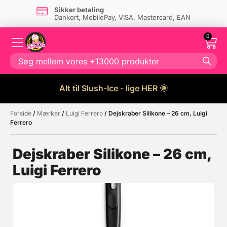
Sikker betaling
Dankort, MobilePay, VISA, Mastercard, EAN
0
Alt til Slush-Ice - lige HER 🌞
Forside
/
Mærker
/
Luigi Ferrero
/ Dejskraber Silikone – 26 cm, Luigi
Måske kunne nogle af disse
☓
Ferrero
produkter have din interesse?
Dejskraber Silikone – 26 cm,
Luigi Ferrero