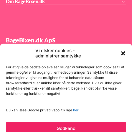
Om BageBixen.dk
BageBixen.dk ApS
Vi elsker cookies -
Tilmeld dig vores nyhedsbrev og modtag gode tilbud
administrer samtykke
samt spændende produktnyheder direkte i din
indbakke.
For at give de bedste oplevelser bruger vi teknologier som cookies til at
gemme og/eller få adgang til enhedsoplysninger. Samtykke til disse
teknologier vil give os mulighed for at behandle data såsom
browseradfærd eller unikke id'er på dette websted. Hvis du ikke giver
samtykke eller trækker dit samtykke tilbage, kan det påvirke visse
funktioner og funktioner negativt.
Tilmeld
Du kan læse Google privatlivspolitik lige
her
Godkend