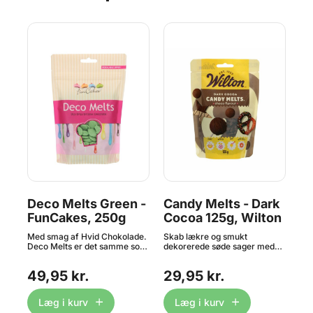
e
Deco Melts Green -
Candy Melts - Dark
Ca
r -
FunCakes, 250g
Cocoa 125g, Wilton
Br
W
der
Med smag af Hvid Chokolade.
Skab lækre og smukt
Ska
Deco Melts er det samme som
dekorerede søde sager med
sød
Candy Melts - bare fra
Wilton Candy Melts® i Dark
Mel
 på
FunCakes og ikke Wilton.
Cocoa – den perfekte
pop
49,95 kr.
29,95 kr.
2
r
FunCakes Deco Melts tilbyder
chokoladevariant til både
utr
n de
dig mange
støbning, overtræk og pynt.
arb
æk
dekorationsmuligheder! Du
Disse smeltepastiller er lette at
dyp
Læg i kurv
Læg i kurv
g
kan bruge dem til at dryppe på
arbejde med og ideelle til cake
kag