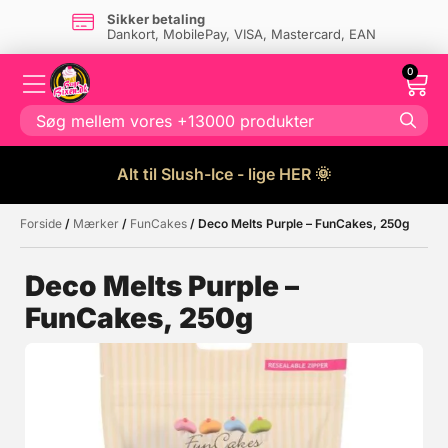
Sikker betaling
Dankort, MobilePay, VISA, Mastercard, EAN
0
Alt til Slush-Ice - lige HER 🌞
Forside
/
Mærker
/
FunCakes
/ Deco Melts Purple – FunCakes, 250g
Måske kunne nogle af disse
☓
produkter have din interesse?
Deco Melts Purple –
FunCakes, 250g