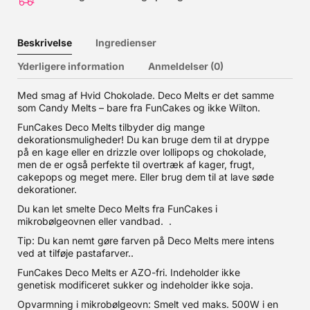
Beskrivelse
Ingredienser
Yderligere information
Anmeldelser (0)
Med smag af Hvid Chokolade. Deco Melts er det samme
som Candy Melts – bare fra FunCakes og ikke Wilton.
FunCakes Deco Melts tilbyder dig mange
dekorationsmuligheder! Du kan bruge dem til at dryppe
på en kage eller en drizzle over lollipops og chokolade,
men de er også perfekte til overtræk af kager, frugt,
cakepops og meget mere. Eller brug dem til at lave søde
dekorationer.
Du kan let smelte Deco Melts fra FunCakes i
mikrobølgeovnen eller vandbad. .
Tip: Du kan nemt gøre farven på Deco Melts mere intens
ved at tilføje pastafarver..
FunCakes Deco Melts er AZO-fri. Indeholder ikke
genetisk modificeret sukker og indeholder ikke soja.
Opvarmning i mikrobølgeovn: Smelt ved maks. 500W i en