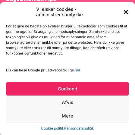
2 kg
Flo
15 g
g 4
Vi elsker cookies -
kg
2 k
Tilmeld dig vores nyhedsbrev og modtag gode tilbud
per
250
administrer samtykke
samt spændende produktnyheder direkte i din
 g
1,2
kg
100
indbakke.
175
800
For at give de bedste oplevelser bruger vi teknologier som cookies til at
6
Bag
gemme og/eller få adgang til enhedsoplysninger. Samtykke til disse
0 g
g 4
teknologier vil give os mulighed for at behandle data såsom
0 g
kg 
browseradfærd eller unikke id'er på dette websted. Hvis du ikke giver
175
5 g
1 k
samtykke eller trækker dit samtykke tilbage, kan det påvirke visse
 kg
Rug
funktioner og funktioner negativt.
0 g
400
0 g
2 k
Tilmeld
175
 g
1 k
Du kan læse Google privatlivspolitik lige
her
 kg
Fry
 g
400
 g
2 k
mel
115
Godkend
625
60 
0 g
500
Afvis
kg
Tør
 g
500
Læg i kurv
kg
2,1
0 g
175
Mere
 g
1,6
Copyright © 2026 BageBixen.dk
16 på lager
90 
Vind et gavekort
0 g
500
Cookie politik
Persondatapolitik
830
kor