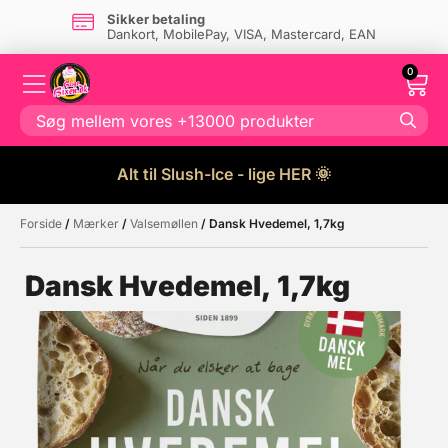
Sikker betaling
Dankort, MobilePay, VISA, Mastercard, EAN
0
Alt til Slush-Ice - lige HER 🌞
Forside
/
Mærker
/
Valsemøllen
/ Dansk Hvedemel, 1,7kg
Måske kunne nogle af disse
☓
produkter have din interesse?
Dansk Hvedemel, 1,7kg