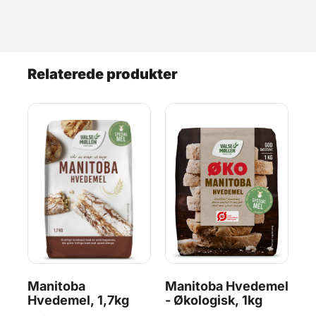
Relaterede produkter
el
Manitoba
Manitoba Hvedemel
K
Hvedemel, 1,7kg
- Økologisk, 1kg
1,