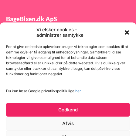
es,
d
r
BageBixen.dk ApS
elt
Vi elsker cookies -
Tilmeld dig vores nyhedsbrev og modtag gode tilbud
ig
administrer samtykke
samt spændende produktnyheder direkte i din
indbakke.
For at give de bedste oplevelser bruger vi teknologier som cookies til at
gemme og/eller få adgang til enhedsoplysninger. Samtykke til disse
teknologier vil give os mulighed for at behandle data såsom
browseradfærd eller unikke id'er på dette websted. Hvis du ikke giver
samtykke eller trækker dit samtykke tilbage, kan det påvirke visse
funktioner og funktioner negativt.
Tilmeld
Du kan læse Google privatlivspolitik lige
her
Godkend
Afvis
Læg i kurv