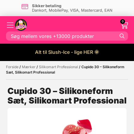
Sikker betaling
Dankort, MobilePay, VISA, Mastercard, EAN
0
Alt til Slush-Ice - lige HER 🌞
Forside
/
Mærker
/
Silikomart Professional
/ Cupido 30 – Silikoneform
Måske kunne nogle af disse
☓
Sæt, Silikomart Professional
produkter have din interesse?
Cupido 30 – Silikoneform
Sæt, Silikomart Professional