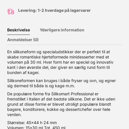
Levering: 1-2 hverdage på lagervarer
Beskrivelse
Yderligere information
Anmeldelser (0)
En silikoneform og specialudstikker der er perfekt til at
skabe romantiske hjerteformede minidesserter med et
volumen på 30 ml. Hver form har en speciel og innovativ
kant i den øverste del, der giver en særlig rund form til
bunden af kager.
Silikoneformen kan bruges i både fryser og ovn, og egner
sig dermed til både is og kage m.m.
De populære forme fra Silikomart Professional er
fremstillet i Italien af det bedste silikone. Det er ikke uden
grund at disse forme er blevet utroligt populære blandt
bagere, konditorere, kokke og dessertchefer over hele
verden.
Størrelse: 45×44 h 24 mm
Volumen: 15×30 ml Tot. 450 ml