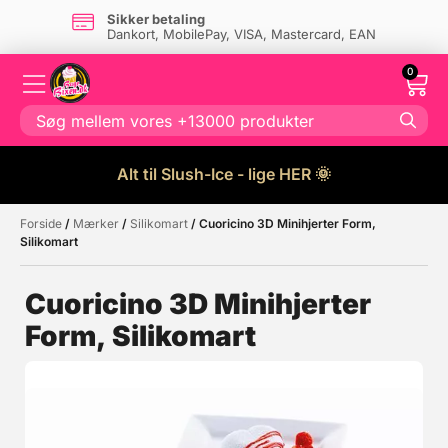
Sikker betaling
Dankort, MobilePay, VISA, Mastercard, EAN
0
Alt til Slush-Ice - lige HER 🌞
Forside
/
Mærker
/
Silikomart
/ Cuoricino 3D Minihjerter Form,
Måske kunne nogle af disse
☓
Silikomart
produkter have din interesse?
Cuoricino 3D Minihjerter
Form, Silikomart