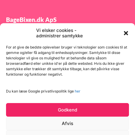
ant
gen
sel
sol
BageBixen.dk ApS
tem
Bem
bru
Vi elsker cookies -
Tilmeld dig vores nyhedsbrev og modtag gode tilbud
133
administrer samtykke
far
samt spændende produktnyheder direkte i din
fød
indbakke.
For at give de bedste oplevelser bruger vi teknologier som cookies til at
gemme og/eller få adgang til enhedsoplysninger. Samtykke til disse
teknologier vil give os mulighed for at behandle data såsom
browseradfærd eller unikke id'er på dette websted. Hvis du ikke giver
samtykke eller trækker dit samtykke tilbage, kan det påvirke visse
funktioner og funktioner negativt.
Tilmeld
Du kan læse Google privatlivspolitik lige
her
Godkend
Afvis
Læg i kurv