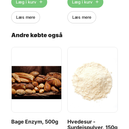
Læg i kurv
Læg i kurv
Håndopvask anbefales.
siden af? Så denne smarte
hvi
er
skærer fra Silikomart altså
dej
bare genial. Fremstillet i plast.
17,
Tåler opvaskemaskine, men
Læs mere
Læs mere
både
håndopvask anbefales.
d
er
klar
Andre købte også
3
et
-
Bage Enzym, 500g
Hvedesur -
Bi
Surdejspulver, 150g