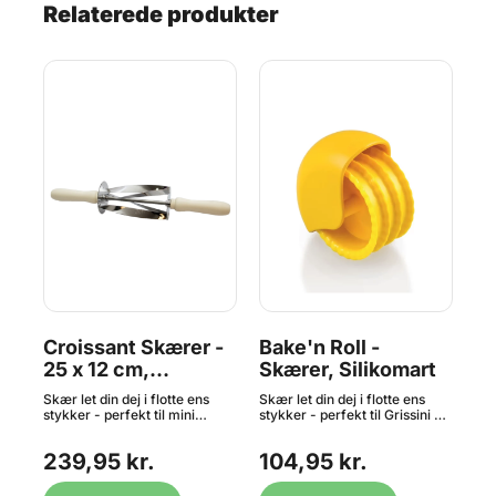
Relaterede produkter
er
Croissant Skærer -
Bake'n Roll -
Mi
25 x 12 cm,
Skærer, Silikomart
Pi
Pølsehorn og
17
og
Skær let din dej i flotte ens
Skær let din dej i flotte ens
Den
Croissanter
 og
stykker - perfekt til mini
stykker - perfekt til Grissini og
af 
Pølsehorn og petit Croissanter.
Tagliatelle. Skal du imponere
af 
Hver trekant måler ca. 25 x 12
dine gæster næste gang, så
er
239,95 kr.
104,95 kr.
7
cm. Fremstillet i rustfri stål
kan det være du skal lave
fre
med store håndtag for godt
hjemmelavet pasta og måske
med
greb - fremstillet i kunststof.
med en lille italiensk snack ved
bes