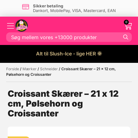
Sikker betaling
Dankort, MobilePay, VISA, Mastercard, EAN
0
Alt til Slush-Ice - lige HER 🌞
Forside
/
Mærker
/
Schneider
/ Croissant Skærer – 21 x 12 cm,
Måske kunne nogle af disse
☓
Pølsehorn og Croissanter
produkter have din interesse?
Croissant Skærer – 21 x 12
cm, Pølsehorn og
Croissanter