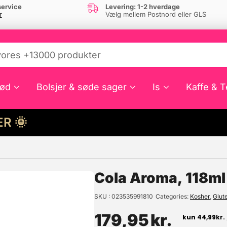
ervice
Levering: 1-2 hverdage
r
Vælg mellem Postnord eller GLS
ød
Bolsjer & søde sager
Is
Kaffe & T
HER 🌞
e din interesse?
Cola Aroma, 118ml
SKU
023535991810
Categories
Kosher
,
Glute
179,95
kr.