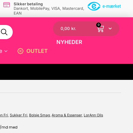
Sikker betaling
Dankort, MobilePay, VISA, Mastercard,
EAN
0
0,00
kr.
NYHEDER
e
OUTLET
☓
n Fri
,
Sukker Fri
,
Bolsje Smag
,
Aroma & Essenser
,
LorAnn Oils