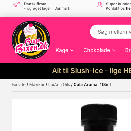
Dansk firma
Super kundes
- og eget lager i Danmark
Kontakt os
he
Kage
Chokolade
Br
Alt til Slush-Ice - lige 
Forside
/
Mærker
/
LorAnn Oils
/ Cola Aroma, 118ml
Måske kunne nogle af disse produkter hav