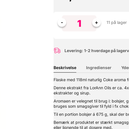
11 på lager
Levering: 1-2 hverdage på lager
Beskrivelse
Ingredienser
Yde
Flaske med 118ml naturlig Coke aroma fra
ra LorAnn Oils er 3-4 gange stærkere end almindelige smagsgivere, 
Denne ekstrakt fra LorAnn Oils er ca. 4
t. Kan også bruges til chokoladefremstilling. Til en portion bolsjer 
ekstrakter og sirup.
og derfor anbefaler vi at du benytter engang-pipetter eller lignen
Aromaen er velegnet til brug i: bolsjer, 
bruges som smagsgiver til fyld i fx chok
Til en portion bolsjer á 675 g, skal der 
Bemærk at produktet er stærkt smagsgiv
eller lignende til at dosere med.