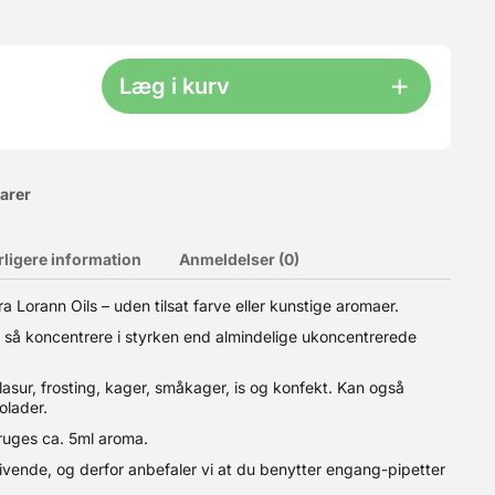
Læg i kurv
varer
rligere information
Anmeldelser (0)
 Lorann Oils – uden tilsat farve eller kunstige aromaer.
og er beregnet til professionelt brug. Aromaen er velegnet til
x så koncentrere i styrken end almindelige ukoncentrerede
á 675 g, skal der bruges 3-5ml aroma. Se eventuelt vores
de til at dosere med. Gluten og sukkerfri.
glasur, frosting, kager, småkager, is og konfekt. Kan også
olader.
bruges ca. 5ml aroma.
ende, og derfor anbefaler vi at du benytter engang-pipetter