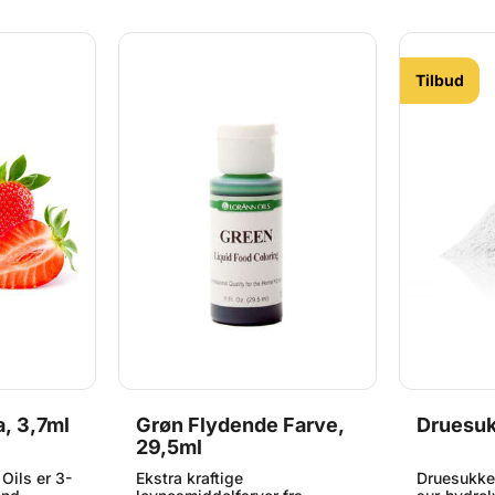
derfor
grundopskrift HER Bemærk at
smagsgive
benytter
produktet er stærkt
anbefaler 
er
smagsgivende, og derfor
engang-pip
ere med.
anbefaler vi at du benytter
lignende t
.
engang-pipetter eller
Gluten og 
Tilbud
lignende til at dosere med.
Glutenfri.
, 3,7ml
Grøn Flydende Farve,
Druesuk
29,5ml
Oils er 3-
Ekstra kraftige
Druesukker