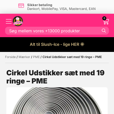
Sikker betaling
Dankort, MobilePay, VISA, Mastercard, EAN
0
Alt til Slush-Ice - lige HER 🌞
Forside
/
Mærker
/
PME
/ Cirkel Udstikker sæt med 19 ringe – PME
Måske kunne nogle af disse
☓
produkter have din interesse?
Cirkel Udstikker sæt med 19
ringe – PME