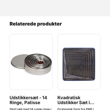
Relaterede produkter
sæt
Udstikkersæt - 14
Kvadratisk
R
Ringe, Patisse
Udstikker Sæt i
Ud
Rustfrit Stål - 19
B
kan
Stort sæt med 14 runde ringe i
En klassisk form fra PME i
Flo