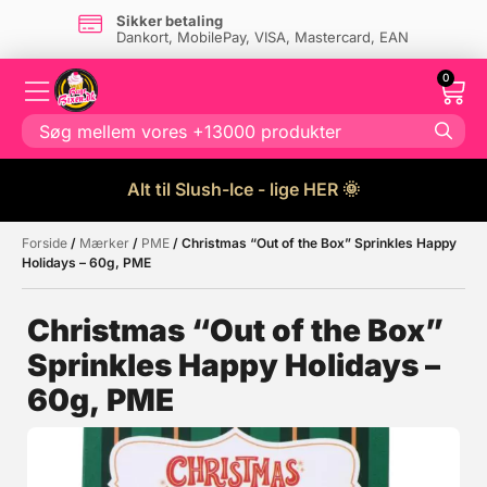
Sikker betaling
Dankort, MobilePay, VISA, Mastercard, EAN
0
Alt til Slush-Ice - lige HER 🌞
Forside
/
Mærker
/
PME
/ Christmas “Out of the Box” Sprinkles Happy
Måske kunne nogle af disse
☓
Holidays – 60g, PME
produkter have din interesse?
Christmas “Out of the Box”
Sprinkles Happy Holidays –
60g, PME