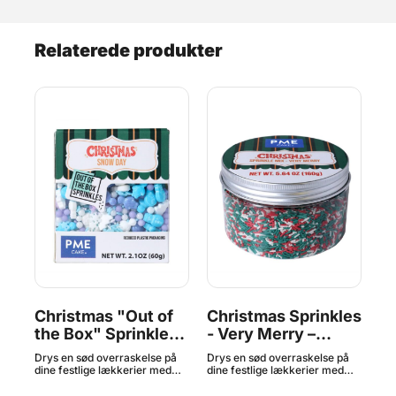
Relaterede produkter
les
Christmas "Out of
Christmas Sprinkles
C
 –
the Box" Sprinkles
- Very Merry –
Sp
Snow Day – 60g,
160g, PME
C
å
Drys en sød overraskelse på
Drys en sød overraskelse på
Dry
PME
9
dine festlige lækkerier med
dine festlige lækkerier med
din
 og
denne Sprinkle Mix. Hurtig og
denne Sprinkle Mix. Hurtig og
den
af
nem dekoration til topping af
nem dekoration til topping af
nem