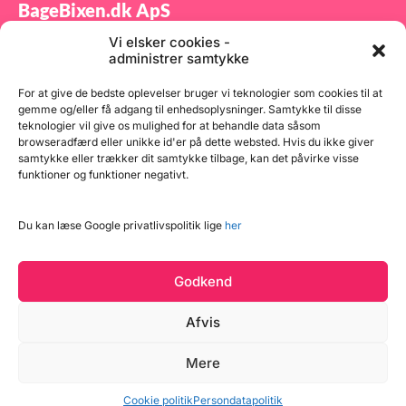
BageBixen.dk ApS
Vi elsker cookies -
Tilmeld dig vores nyhedsbrev og modtag gode tilbud
administrer samtykke
samt spændende produktnyheder direkte i din
indbakke.
For at give de bedste oplevelser bruger vi teknologier som cookies til at
gemme og/eller få adgang til enhedsoplysninger. Samtykke til disse
teknologier vil give os mulighed for at behandle data såsom
browseradfærd eller unikke id'er på dette websted. Hvis du ikke giver
samtykke eller trækker dit samtykke tilbage, kan det påvirke visse
funktioner og funktioner negativt.
Tilmeld
Du kan læse Google privatlivspolitik lige
her
Godkend
Afvis
Læg i kurv
Mere
Copyright © 2026 BageBixen.dk
5 på lager
Vind et gavekort
Cookie politik
Persondatapolitik