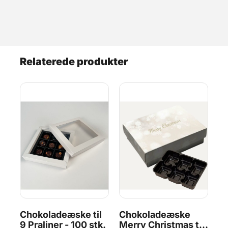
Relaterede produkter
l
Chokoladeæske til
Chokoladeæske
Ch
.
9 Praliner - 100 stk.
Merry Christmas til
4 