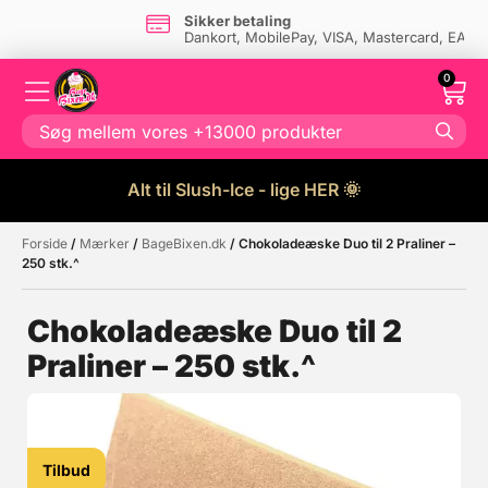
Dansk firma
- og eget lager i Danmark
0
Alt til Slush-Ice - lige HER 🌞
Forside
/
Mærker
/
BageBixen.dk
/ Chokoladeæske Duo til 2 Praliner –
Måske kunne nogle af disse
☓
250 stk.^
produkter have din interesse?
Chokoladeæske Duo til 2
Praliner – 250 stk.^
Tilbud