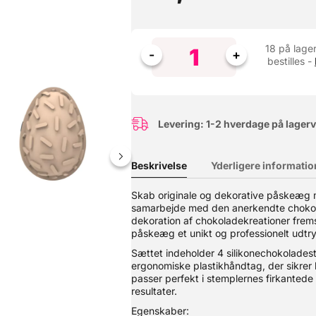
18 på lager
bestilles -
Levering: 1-2 hverdage på lager
Beskrivelse
Yderligere informatio
Skab originale og dekorative påskeæg me
samarbejde med den anerkendte chokolad
et og høstet i Canada og Nordamerika, herefter valset i Italien og
nske brød og pizza. Giver stor volumen til dit brød. Højt proteinindh
dekoration af chokoladekreationer frem
od effekt på hæveevnen. De fleste andre hvedemel har fået tilsat 
påskeæg et unikt og professionelt udtry
elegnet til fremstilling af Biga (fordej). Pose med 5kg. Styrke: W4
Sættet indeholder 4 silikonechokolades
 eller frugtsyre/citronsaft.
ergonomiske plastikhåndtag, der sikrer 
passer perfekt i stemplernes firkantede
resultater.
Egenskaber: