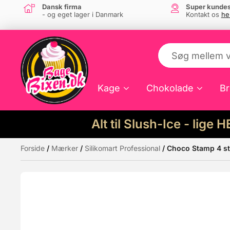
Dansk firma
Super kundes
- og eget lager i Danmark
Kontakt os
he
Kage
Chokolade
Br
Alt til Slush-Ice - lige 
Forside
/
Mærker
/
Silikomart Professional
/ Choco Stamp 4 st
Måske kunne nogle af disse produkter hav