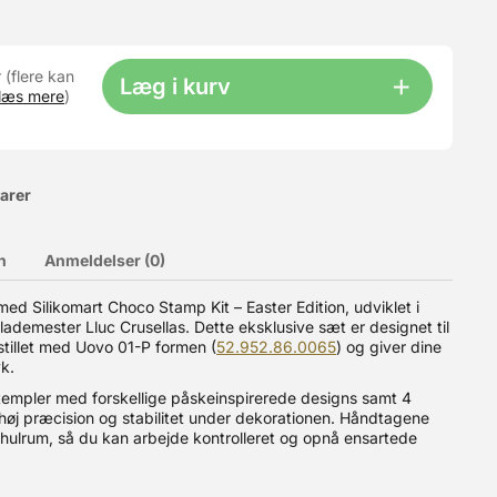
 (flere kan
Læg i kurv
læs mere
)
varer
n
Anmeldelser (0)
d Silikomart Choco Stamp Kit – Easter Edition, udviklet i
emester Lluc Crusellas. Dette eksklusive sæt er designet til
 formalet til Tipo 00. Med et proteinindhold på hele 14% er
old gør i øvrigt dejen let at arbejde med. Melet er ikke tilsat
stillet med Uovo 01-P formen (
52.952.86.0065
) og giver dine
dette. Frumenta Manitoba 00 er en meget stærk mel, som især
k.
00 TIP: Hvis du bruger mel med højt proteinindhold, så er det
templer med forskellige påskeinspirerede designs samt 4
høj præcision og stabilitet under dekorationen. Håndtagene
 hulrum, så du kan arbejde kontrolleret og opnå ensartede