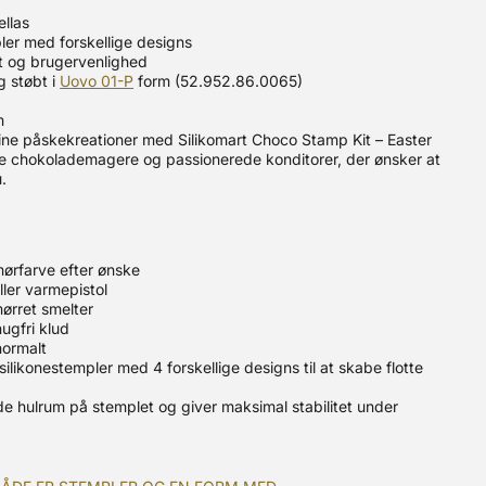
ellas
ler med forskellige designs
et og brugervenlighed
g støbt i
Uovo 01-P
form (52.952.86.0065)
m
l dine påskekreationer med Silikomart Choco Stamp Kit – Easter
nelle chokolademagere og passionerede konditorer, der ønsker at
.
ørfarve efter ønske
ler varmepistol
ørret smelter
ugfri klud
normalt
ilikonestempler med 4 forskellige designs til at skabe flotte
de hulrum på stemplet og giver maksimal stabilitet under