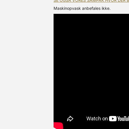
SE OGSÅ VORES SAMPAK HVOR DER 
Maskinopvask anbefales ikke.