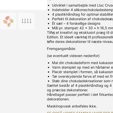
Udviklet i samarbejde med Lluc Crus
Indeholder 4 silikonechokoladestemp
4 plastikhåndtag for optimal stabilit
Perfekt til dekoration af chokoladeæ
Ét sæt – 4 forskellige designs
Mål pr. stempel: 42 × 30 × h 16,5 m
Tilføj et kreativt og eksklusivt præg ti
Edition. Et ideelt værktøj til professio
løfte deres dekorationer til næste niveau
Fremgangsmåde:
(se eventuelt videoen nedenfor)
Mal din chokoladeform med kakaosm
Varm stemplet op med en hårtørrer el
Placér stemplet i formen, så kakaosm
Tør overskydende farve af med en fn
Støb dine chokoladekreationer som 
Sættet består af 4 plastikhåndtag og 4 s
og præcise dekorationer.
Håndtaget passer perfekt i det firkante
dekorationen.
Maskinopvask anbefales ikke.