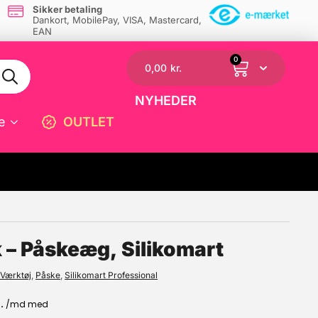
Sikker betaling
Dankort, MobilePay, VISA, Mastercard,
EAN
0
0,00
kr.
NYHEDER
e
OUTLET
☓
 – Påskeæg, Silikomart
Værktøj
,
Påske
,
Silikomart Professional