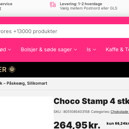
ervice
Levering: 1-2 hverdage
r
Vælg mellem Postnord eller GLS
ød
Bolsjer & søde sager
Is
Kaffe & T
HER 🌞
k – Påskeæg, Silikomart
e din interesse?
Choco Stamp 4 stk
SKU
8051085403158
Categories
Chokolade 
264,95
kr.