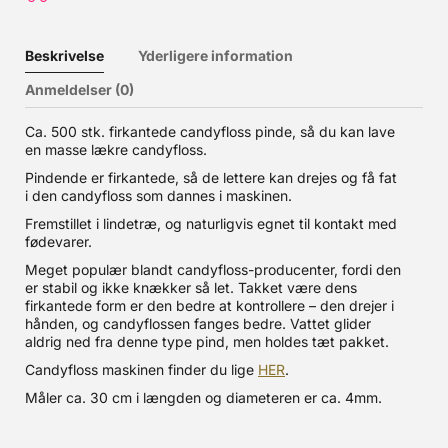
Beskrivelse
Yderligere information
Anmeldelser (0)
Ca. 500 stk. firkantede candyfloss pinde, så du kan lave
en masse lækre candyfloss.
Pindende er firkantede, så de lettere kan drejes og få fat
i den candyfloss som dannes i maskinen.
Fremstillet i lindetræ, og naturligvis egnet til kontakt med
fødevarer.
Meget populær blandt candyfloss-producenter, fordi den
er stabil og ikke knækker så let. Takket være dens
firkantede form er den bedre at kontrollere – den drejer i
hånden, og candyflossen fanges bedre. Vattet glider
aldrig ned fra denne type pind, men holdes tæt pakket.
Candyfloss maskinen finder du lige
HER
.
Måler ca. 30 cm i længden og diameteren er ca. 4mm.