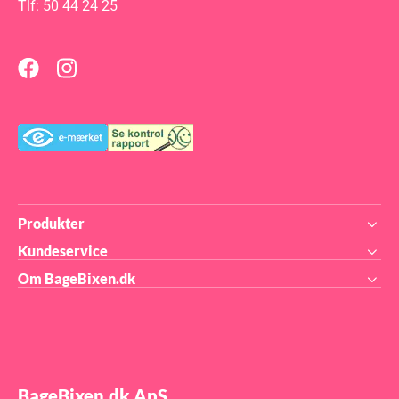
pro
Tlf: 50 44 24 25
suk
fær
Mas
18,
500
min
når
Produkter
Kundeservice
Om BageBixen.dk
BageBixen.dk ApS