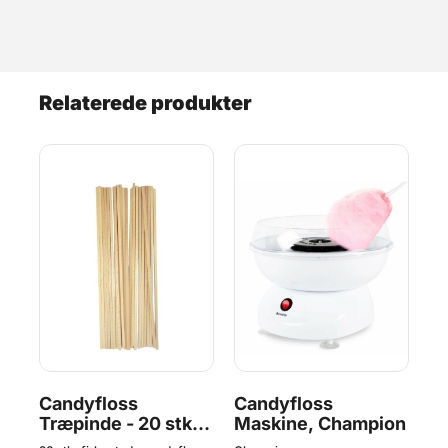
Relaterede produkter
r
Candyfloss
Candyfloss
C
Træpinde - 20 stk.,
Maskine, Champion
Rø
BageBixen.dk
S