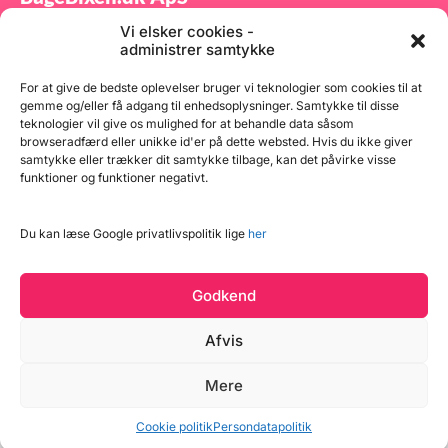
Vi elsker cookies -
Tilmeld dig vores nyhedsbrev og modtag gode tilbud
administrer samtykke
samt spændende produktnyheder direkte i din
indbakke.
For at give de bedste oplevelser bruger vi teknologier som cookies til at
gemme og/eller få adgang til enhedsoplysninger. Samtykke til disse
teknologier vil give os mulighed for at behandle data såsom
browseradfærd eller unikke id'er på dette websted. Hvis du ikke giver
samtykke eller trækker dit samtykke tilbage, kan det påvirke visse
funktioner og funktioner negativt.
Tilmeld
Du kan læse Google privatlivspolitik lige
her
Godkend
Afvis
Læg i kurv
Mere
Copyright © 2026 BageBixen.dk
15 på lager
Vind et gavekort
Cookie politik
Persondatapolitik