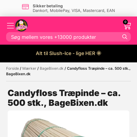
Sikker betaling
Dankort, MobilePay, VISA, Mastercard, EAN
0
Alt til Slush-Ice - lige HER 🌞
Forside
/
Mærker
/
BageBixen.dk
/ Candyfloss Træpinde – ca. 500 stk.,
Måske kunne nogle af disse
☓
BageBixen.dk
produkter have din interesse?
Candyfloss Træpinde – ca.
500 stk., BageBixen.dk
Tilbud