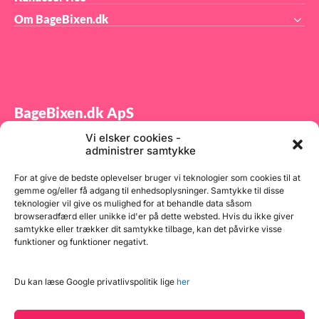
Om BageBixen.dk
BageBixen.dk ApS
Vi elsker cookies -
Tilmeld dig vores nyhedsbrev og modtag gode tilbud
administrer samtykke
samt spændende produktnyheder direkte i din
indbakke.
For at give de bedste oplevelser bruger vi teknologier som cookies til at
gemme og/eller få adgang til enhedsoplysninger. Samtykke til disse
teknologier vil give os mulighed for at behandle data såsom
browseradfærd eller unikke id'er på dette websted. Hvis du ikke giver
samtykke eller trækker dit samtykke tilbage, kan det påvirke visse
funktioner og funktioner negativt.
Tilmeld
Du kan læse Google privatlivspolitik lige
her