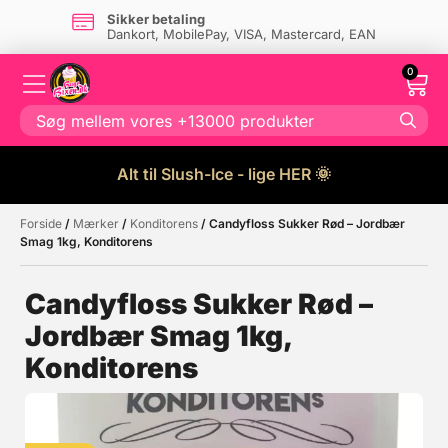
Sikker betaling
Dankort, MobilePay, VISA, Mastercard, EAN
0
Alt til Slush-Ice - lige HER 🌞
Forside
/
Mærker
/
Konditorens
/ Candyfloss Sukker Rød – Jordbær
Måske kunne nogle af disse
☓
Smag 1kg, Konditorens
produkter have din interesse?
Candyfloss Sukker Rød –
Jordbær Smag 1kg,
Konditorens