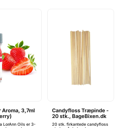
T
 Aroma, 3,7ml
Candyfloss Træpinde -
C
erry)
20 stk., BageBixen.dk
S
K
a LorAnn Oils er 3-
20 stk. firkantede candyfloss
C