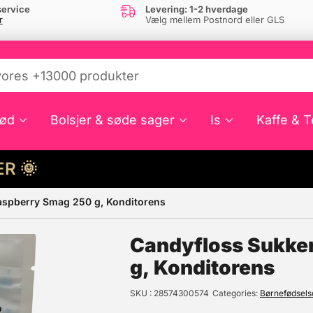
ervice
Levering: 1-2 hverdage
r
Vælg mellem Postnord eller GLS
ød
Bolsjer & søde sager
Is
Kaffe & T
HER 🌞
Raspberry Smag 250 g, Konditorens
e din interesse?
Candyfloss Sukker
g, Konditorens
SKU
28574300574
Categories
Børnefødsel