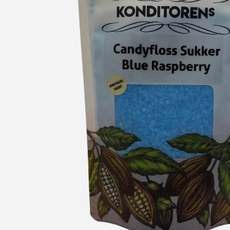
Candyfloss Maskine, Champion
Champions candyflossmaskine er perfekt til f.eks. børnefødsels
måleske, - 1 skål, Måler ca. Ø 27,5 x 18,2 cm. 500 W
399,95 kr.
Læg i kurv
Læs mere