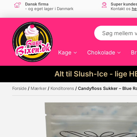
Dansk firma
Super kundes
- og eget lager i Danmark
Kontakt os
he
Kage
Chokolade
Br
Alt til Slush-Ice - lige 
Forside
/
Mærker
/
Konditorens
/ Candyfloss Sukker – Blue 
Måske kunne nogle af disse produkter hav