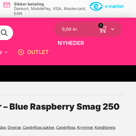
Sikker betaling
Dankort, MobilePay, VISA, Mastercard,
EAN
0
0,00
kr.
NYHEDER
e
OUTLET
☓
 – Blue Raspberry Smag 250
sdag
,
Diverse
,
Candyfloss sukker
,
Candyfloss
,
Krymmel
,
Konditorens