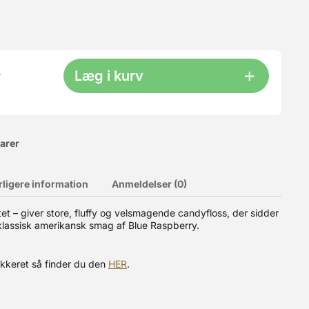
Læg i kurv
r
varer
rligere information
Anmeldelser (0)
 du: - 1 candyfloss maskine, - 1 instruktionshæfte, - 1
itet – giver store, fluffy og velsmagende candyfloss, der sidder
 klassisk amerikansk smag af Blue Raspberry.
ukkeret så finder du den
HER
.