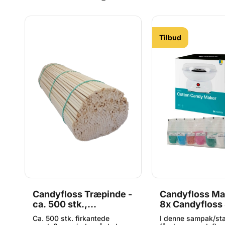
Tilbud
Candyfloss Træpinde -
Candyfloss Ma
ca. 500 stk.,
8x Candyfloss
BageBixen.dk
Champion
Ca. 500 stk. firkantede
I denne sampak/st