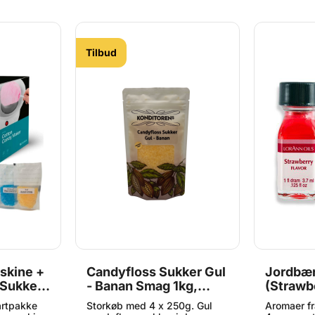
Tilbud
skine +
Candyfloss Sukker Gul
Jordbær
 Sukker,
- Banan Smag 1kg,
(Strawb
Konditorens
artpakke
Storkøb med 4 x 250g. Gul
Aromaer fr