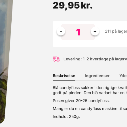
29,95
kr.
211 på lage
Levering: 1-2 hverdage på lager
Beskrivelse
Ingredienser
Yde
dagen. Du kan købe træpinde og candyfloss sukker HER. I pakken får
Blå candyfloss sukker i den rigtige kval
godt på pinden. Den blå variant har en
Posen giver 20-25 candyfloss.
Mangler du en candyfloss maskine til s
Indhold: 250g.