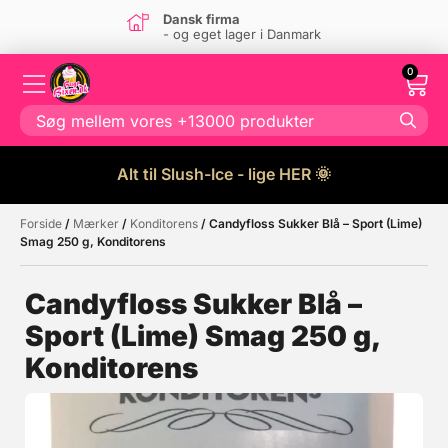
irma
Super kund
et lager i Danmark
Kontakt os
0
Alt til Slush-Ice - lige HER 🌞
Forside
/
Mærker
/
Konditorens
/ Candyfloss Sukker Blå – Sport (Lime)
Måske kunne nogle af disse
☓
Smag 250 g, Konditorens
produkter have din interesse?
Candyfloss Sukker Blå –
Sport (Lime) Smag 250 g,
Konditorens