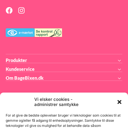
Maskinen måler ca. Ø 27,5 x
18,2 cm og har en effekt på
500 W. Det tager under 1
minut at lave en candyfloss,
når maskinen er varmet op.
Produkter
Kundeservice
Om BageBixen.dk
Vi elsker cookies -
administrer samtykke
BageBixen.dk ApS
For at give de bedste oplevelser bruger vi teknologier som cookies til at
gemme og/eller få adgang til enhedsoplysninger. Samtykke til disse
teknologier vil give os mulighed for at behandle data såsom
Tilmeld dig vores nyhedsbrev og modtag gode tilbud