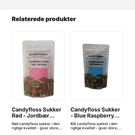
Relaterede produkter
r
Candyfloss Sukker
Candyfloss Sukker
C
Rød - Jordbær
- Blue Raspberry
Rø
Smag 250 g,
Smag 250 g,
S
Rød candyfloss sukker i den
Blå candyfloss sukker i den
Rød
Konditorens
Konditorens
K
tige
rigtige kvalitet - giver store,
rigtige kvalitet - giver store,
rig
 og
fluffy og velsmagende
fluffy og velsmagende
flu