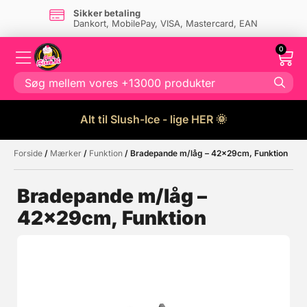
Sikker betaling
Dankort, MobilePay, VISA, Mastercard, EAN
0
Alt til Slush-Ice - lige HER 🌞
Forside
/
Mærker
/
Funktion
/ Bradepande m/låg – 42x29cm, Funktion
Måske kunne nogle af disse
☓
produkter have din interesse?
Bradepande m/låg –
42x29cm, Funktion