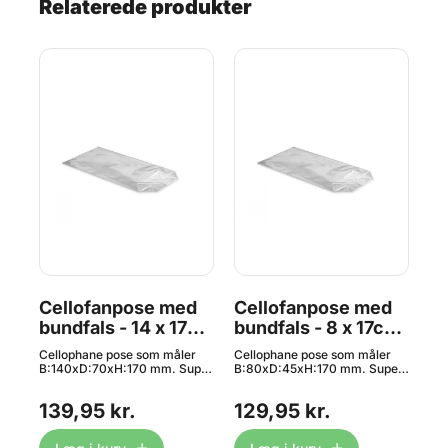
Relaterede produkter
Cellofanpose med
Cellofanpose med
Sl
bundfals - 14 x 17cm
bundfals - 8 x 17cm
Sæ
, 100 stk.
, 100 stk.
P
Cellophane pose som måler
Cellophane pose som måler
Med
B:140xD:70xH:170 mm. Super
B:80xD:45xH:170 mm. Super
tem
A4 -
fin ståpose til chokolade, slik,
fin ståpose til chokolade, slik,
in
bolsjer og meget mere. Pakke
bolsjer og meget mere. Pakke
læk
139,95 kr.
129,95 kr.
3
med 100 stk. Egnet til kontakt
med 100 stk. Egnet til kontakt
og 
med fødevarer. Materiale:
med fødevarer. Materiale:
vi
OPP/Cellophane Bånd og
OPP/Cellophane Bånd og
sli