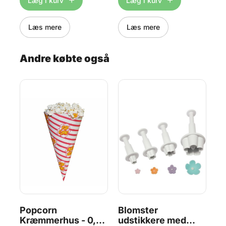
Læg i kurv
Læg i kurv
klistermærker medfølger ikke.
klistermærker medfølger ikke.
Ind
22,
luk
Læs mere
Læs mere
Andre købte også
,
Popcorn
Blomster
Sl
.
Kræmmerhus - 0,7
udstikkere med
16