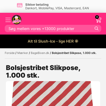
Sikker betaling
Dankort, MobilePay, VISA, Mastercard, EAN
0
Alt til Slush-Ice - lige HER 🌞
Forside
/
Mærker
/
BageBixen.dk
/ Bolsjestribet Slikpose, 1.000 stk.
Måske kunne nogle af disse
☓
produkter have din interesse?
Bolsjestribet Slikpose,
1.000 stk.