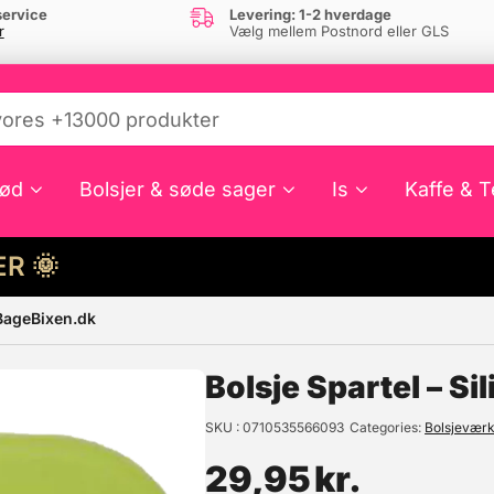
ervice
Levering: 1-2 hverdage
r
Vælg mellem Postnord eller GLS
ød
Bolsjer & søde sager
Is
Kaffe & T
HER 🌞
 BageBixen.dk
e din interesse?
Bolsje Spartel – S
SKU
0710535566093
Categories
Bolsjeværk
29,95
kr.