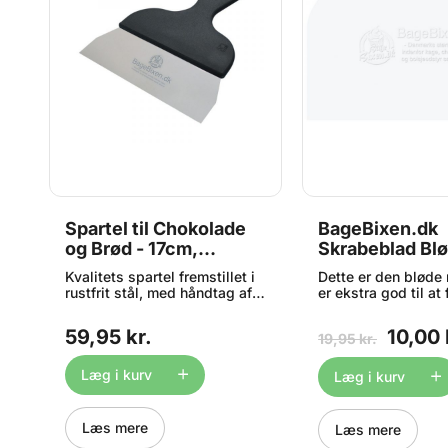
Spartel til Chokolade
BageBixen.dk
E
og Brød - 17cm,
Skrabeblad Blø
BageBixen.dk
15cm
Kvalitets spartel fremstillet i
Dette er den bløde
rustfrit stål, med håndtag af
er ekstra god til at
slagfast plast. Bladet er stift
efter fx en skåls k
hvorfor spartlen er meget
Super fin skrabeblad
59,95 kr.
10,00 
19,95 kr.
t
velegnet til at skrabe
at skrabe chokola
il
chokoladeforme rene, skære
m.m. rene for over
brøddej op og meget mere.
chokolade. Også god
Læg i kurv
Læg i kurv
n
Med diskret logo på den ene
andre former for
side. Måler 17cm i bladet -
skrabeopgaver i skå
t
totalhøjden med håndtag
og pander Kaldes o
Læs mere
Læs mere
22cm. Tåler opvaskemaskine
skrabelæder, dough