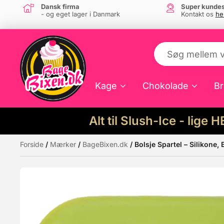
Dansk firma
Super kundes
- og eget lager i Danmark
Kontakt os
he
Kage
Chokolade
Br
Alt til Slush-Ice - lige 
Forside
/
Mærker
/
BageBixen.dk
/ Bolsje Spartel – Silikone,
Måske kunne nogle af disse produkter hav
Tilbud