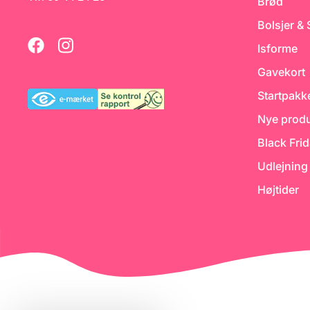
Brød
Bolsjer &
Isforme
Gavekort
Startpakk
Nye produ
Black Fri
Udlejning
Højtider