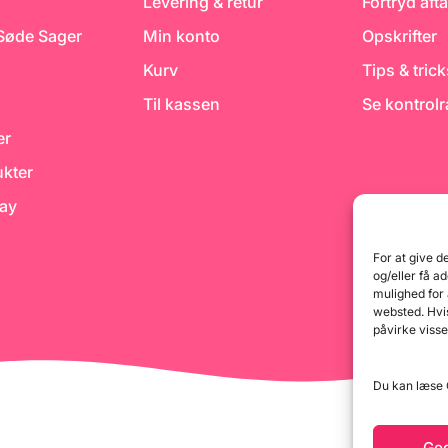
Levering & retur
Fortryd afta
færdigma
 Søde Sager
Min konto
Opskrifter
Kurv
Tips & tric
Til kassen
Se kontrol
er
kter
day
For at give d
og/eller få a
mulighed for
websted. Hvis
påvirke visse
Du kan læse G
Go