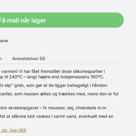
Få mail når lager
varer
n
Anmeldelser (0)
varmen! Vi har fået fremstillet disse silikonespartler i
op til 240ºC – langt højere end bolsjemassens 160ºC.
i-slip” greb, som gør at de ligger behageligt i hånden.
k og kager. Perfekt til bolsjer, skumfidus-fondant (MMF),
o spartler, som massen æltes og trækkes med, mens den er for
il bolsjefremstilling, samt farver og aromaer til bolsjer og
andre skrabeopgaver – fx mousser, dej, chokolade m.m.
id at silikone blot vaskes i varmt vand, eventuelt med en
 stk. lige HER