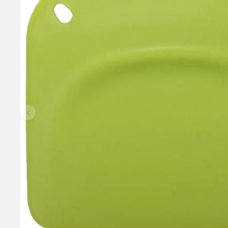
Druesukker, 1.000g
Druesukker er fremstillet ved sur-hydrolyse af majsstivelse og e
flødeboller, vingummi, skumfiduser og meget mere. Opbevares til
slik.
89,95 kr.
99,90 kr.
Læg i kurv