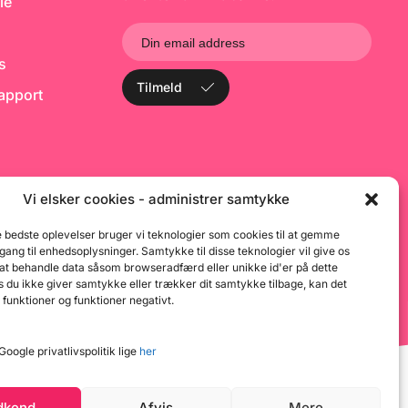
le
sse
ks
Tilmeld
rapport
Vi elsker cookies - administrer samtykke
e bedste oplevelser bruger vi teknologier som cookies til at gemme
dgang til enhedsoplysninger. Samtykke til disse teknologier vil give os
 at behandle data såsom browseradfærd eller unikke id'er på dette
 du ikke giver samtykke eller trækker dit samtykke tilbage, kan det
 funktioner og funktioner negativt.
oogle privatlivspolitik lige
her
dkend
Afvis
Mere