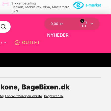
Sikker betaling
Dankort, MobilePay, VISA, Mastercard,
EAN
0
0,00
kr.
NYHEDER
e
OUTLET
☓
ilikone, BageBixen.dk
tøj
,
Fondant/Marcipan Værktøj
,
BageBixen.dk