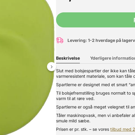
Levering: 1-2 hverdage på lager
Beskrivelse
Yderligere informatio
Slut med bolsjespartler der ikke kan tåle 
varmeresistent materiale, som kan tåle 
Spartlerne er designet med et smart “ant
fterfølgende spraytørring. Er yderst velegnet til fremstilling af sli
Til bolsjefremstilling bruges normalt t
lukket og tørt. Pakke med 2x500g. Se eventuelt vores startpakker t
varm til at røre ved.
Spartlerne er også meget velegnet til 
Tåler maskinopvask, men vi anbefaler alt
smule mild sæbe.
Prisen er pr. stk. – se vores
tilbud med 2