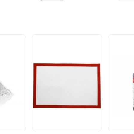
t mere.
opvaskema
 har både
side.
 Tåler
kan ikke
mstilling.