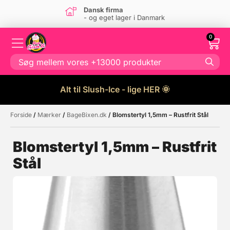
Dansk firma
- og eget lager i Danmark
0
Alt til Slush-Ice - lige HER 🌞
Forside
/
Mærker
/
BageBixen.dk
/ Blomstertyl 1,5mm – Rustfrit Stål
Måske kunne nogle af disse
☓
produkter have din interesse?
Blomstertyl 1,5mm – Rustfrit
Stål