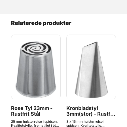
Relaterede produkter
Rose Tyl 23mm -
Kronbladstyl
På
Rustfrit Stål
3mm(stor) - Rustfrit
- 
Stål
ed
25 mm hulstørrelse i spidsen.
3 x 15 mm hulstørrelse i
25 
el
Kvalitetstylle, fremstillet i ét
spidsen. Kvalitetstylle,
Kva