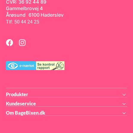
CVR: 36 92 44 89
tige
Gammelbrovej 4
er,
Årøsund 6100 Haderslev
til
ng
Tlf: 50 44 24 25
k:
last
Produkter
Kundeservice
Om BageBixen.dk