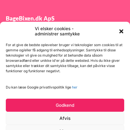
BageBixen.dk ApS
Vi elsker cookies -
Tilmeld dig vores nyhedsbrev og modtag gode tilbud
administrer samtykke
samt spændende produktnyheder direkte i din
indbakke.
For at give de bedste oplevelser bruger vi teknologier som cookies til at
gemme og/eller få adgang til enhedsoplysninger. Samtykke til disse
teknologier vil give os mulighed for at behandle data såsom
browseradfærd eller unikke id'er på dette websted. Hvis du ikke giver
samtykke eller trækker dit samtykke tilbage, kan det påvirke visse
funktioner og funktioner negativt.
Tilmeld
Du kan læse Google privatlivspolitik lige
her
Godkend
Afvis
Læg i kurv