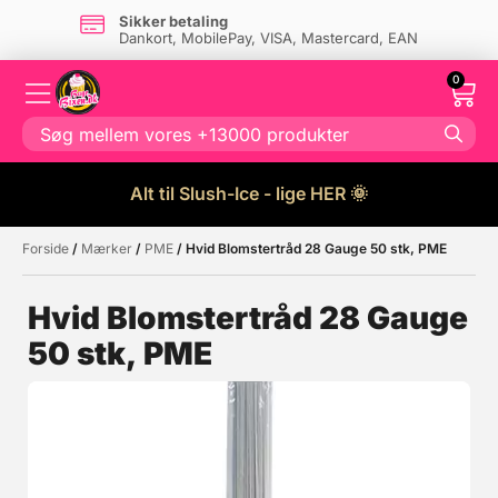
Sikker betaling
Dankort, MobilePay, VISA, Mastercard, EAN
0
Alt til Slush-Ice - lige HER 🌞
Forside
/
Mærker
/
PME
/ Hvid Blomstertråd 28 Gauge 50 stk, PME
Måske kunne nogle af disse
☓
produkter have din interesse?
Hvid Blomstertråd 28 Gauge
50 stk, PME