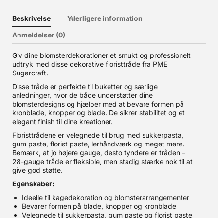
Beskrivelse
Yderligere information
Anmeldelser (0)
Giv dine blomsterdekorationer et smukt og professionelt
udtryk med disse dekorative floristtråde fra PME
Sugarcraft.
Disse tråde er perfekte til buketter og særlige
anledninger, hvor de både understøtter dine
blomsterdesigns og hjælper med at bevare formen på
kronblade, knopper og blade. De sikrer stabilitet og et
elegant finish til dine kreationer.
Floristtrådene er velegnede til brug med sukkerpasta,
gum paste, florist paste, lerhåndværk og meget mere.
Bemærk, at jo højere gauge, desto tyndere er tråden –
28-gauge tråde er fleksible, men stadig stærke nok til at
give god støtte.
Egenskaber:
Ideelle til kagedekoration og blomsterarrangementer
Bevarer formen på blade, knopper og kronblade
Velegnede til sukkerpasta, gum paste og florist paste